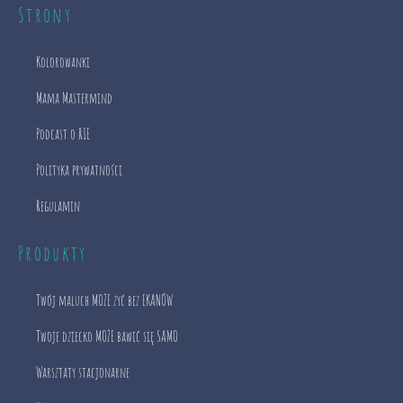
Strony
Kolorowanki
Mama Mastermind
Podcast o RIE
Polityka prywatności
Regulamin
Produkty
Twój maluch MOŻE żyć bez EKANÓW
Twoje dziecko MOŻE bawić się SAMO
Warsztaty stacjonarne