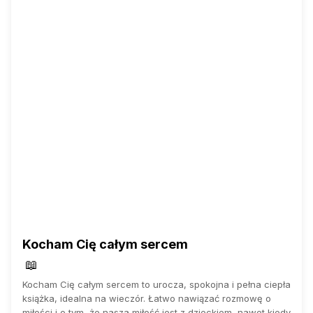
Kocham Cię całym sercem
📖
Kocham Cię całym sercem to urocza, spokojna i pełna ciepła
książka, idealna na wieczór. Łatwo nawiązać rozmowę o
miłości i o tym, że nasza miłość jest z dzieckiem, nawet kiedy