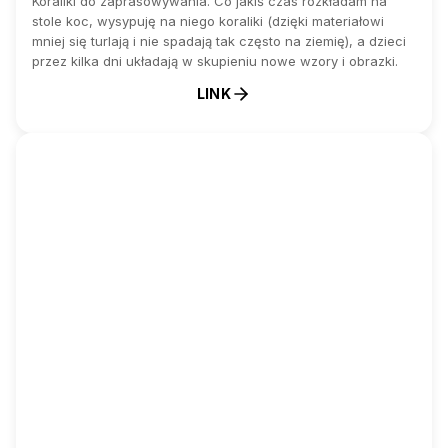
Koraliki do zaprasowywania. Co jakiś czas rozkładam na
stole koc, wysypuję na niego koraliki (dzięki materiałowi
mniej się turlają i nie spadają tak często na ziemię), a dzieci
przez kilka dni układają w skupieniu nowe wzory i obrazki.
LINK