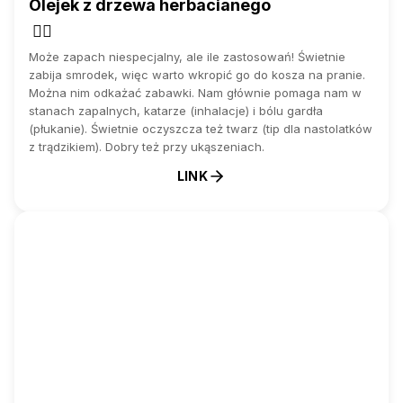
Olejek z drzewa herbacianego
💆‍♂️
Może zapach niespecjalny, ale ile zastosowań! Świetnie
zabija smrodek, więc warto wkropić go do kosza na pranie.
Można nim odkażać zabawki. Nam głównie pomaga nam w
stanach zapalnych, katarze (inhalacje) i bólu gardła
(płukanie). Świetnie oczyszcza też twarz (tip dla nastolatków
z trądzikiem). Dobry też przy ukąszeniach.
LINK