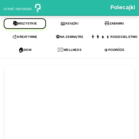
Polecajki
📚
📖
🧸
WSZYSTKIE
KSIĄŻKI
ZABAWKI
🎨
⚽
👨‍👩‍👧‍👦
KREATYWNE
NA ZEWNĄTRZ
RODZICIELSTWO
🏠
💆‍♂️
✈️
DOM
WELLNESS
PODRÓŻE