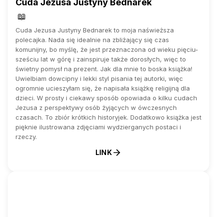
Cuda Jezusa Justyny Bednarek
📖
Cuda Jezusa Justyny Bednarek to moja naświeższa
polecajka. Nada się idealnie na zbliżający się czas
komunijny, bo myślę, że jest przeznaczona od wieku pięciu-
sześciu lat w górę i zainspiruje także dorosłych, więc to
świetny pomysł na prezent. Jak dla mnie to boska książka!
Uwielbiam dowcipny i lekki styl pisania tej autorki, więc
ogromnie ucieszyłam się, że napisała książkę religijną dla
dzieci. W prosty i ciekawy sposób opowiada o kilku cudach
Jezusa z perspektywy osób żyjących w ówczesnych
czasach. To zbiór krótkich historyjek. Dodatkowo książka jest
pięknie ilustrowana zdjęciami wydzierganych postaci i
rzeczy.
LINK