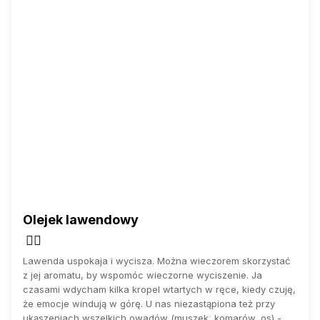
Olejek lawendowy
💆‍♂️
Lawenda uspokaja i wycisza. Można wieczorem skorzystać
z jej aromatu, by wspomóc wieczorne wyciszenie. Ja
czasami wdycham kilka kropel wtartych w ręce, kiedy czuję,
że emocje windują w górę. U nas niezastąpiona też przy
ukąszeniach wszelkich owadów (muszek, komarów, os) -