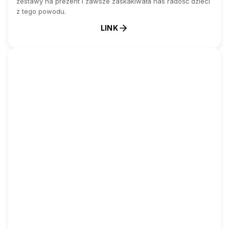
zestawy na prezent i zawsze zaskakiwała nas radość dzieci
z tego powodu.
LINK