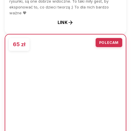
rysunki, są one dobrze widoczne. To taki miły gest, by
eksponować to, co dzieci tworzą ;) To dla nich bardzo
ważne 💖
LINK
POLECAM
65 zł