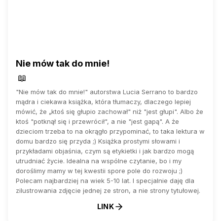
Nie mów tak do mnie!
📖
"Nie mów tak do mnie!" autorstwa Lucia Serrano to bardzo
mądra i ciekawa książka, która tłumaczy, dlaczego lepiej
mówić, że „ktoś się głupio zachował" niż "jest głupi". Albo że
ktoś "potknął się i przewrócił", a nie "jest gapą". A że
dzieciom trzeba to na okrągło przypominać, to taka lektura w
domu bardzo się przyda ;) Książka prostymi słowami i
przykładami objaśnia, czym są etykietki i jak bardzo mogą
utrudniać życie. Idealna na wspólne czytanie, bo i my
doroślimy mamy w tej kwestii spore pole do rozwoju ;)
Polecam najbardziej na wiek 5-10 lat. I specjalnie daję dla
zilustrowania zdjęcie jednej ze stron, a nie strony tytułowej.
LINK