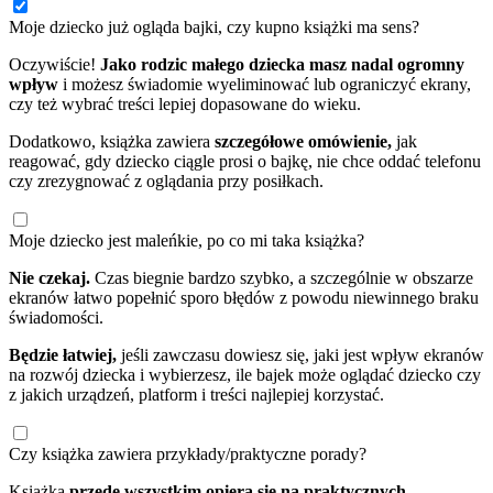
Moje dziecko już ogląda bajki, czy kupno książki ma sens?
Oczywiście!
Jako rodzic małego dziecka masz nadal ogromny
wpływ
i możesz świadomie wyeliminować lub ograniczyć ekrany,
czy też wybrać treści lepiej dopasowane do wieku.
Dodatkowo, książka zawiera
szczegółowe omówienie,
jak
reagować, gdy dziecko ciągle prosi o bajkę, nie chce oddać telefonu
czy zrezygnować z oglądania przy posiłkach.
Moje dziecko jest maleńkie, po co mi taka książka?
Nie czekaj.
Czas biegnie bardzo szybko, a szczególnie w obszarze
ekranów łatwo popełnić sporo błędów z powodu niewinnego braku
świadomości.
Będzie łatwiej,
jeśli zawczasu dowiesz się, jaki jest wpływ ekranów
na rozwój dziecka i wybierzesz, ile bajek może oglądać dziecko czy
z jakich urządzeń, platform i treści najlepiej korzystać.
Czy książka zawiera przykłady/praktyczne porady?
Książka
przede wszystkim opiera się na praktycznych