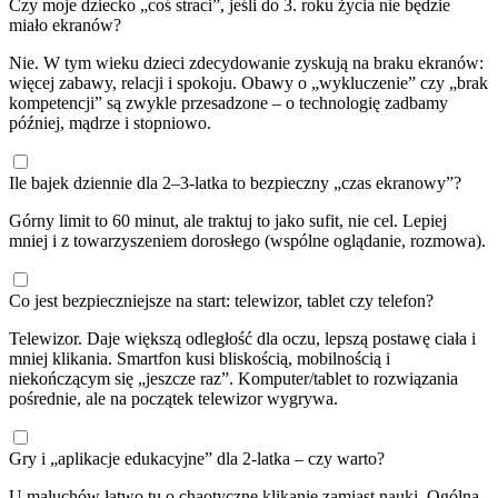
Czy moje dziecko „coś straci”, jeśli do 3. roku życia nie będzie
miało ekranów?
Nie. W tym wieku dzieci zdecydowanie zyskują na braku ekranów:
więcej zabawy, relacji i spokoju. Obawy o „wykluczenie” czy „brak
kompetencji” są zwykle przesadzone – o technologię zadbamy
później, mądrze i stopniowo.
Ile bajek dziennie dla 2–3-latka to bezpieczny „czas ekranowy”?
Górny limit to 60 minut, ale traktuj to jako sufit, nie cel. Lepiej
mniej i z towarzyszeniem dorosłego (wspólne oglądanie, rozmowa).
Co jest bezpieczniejsze na start: telewizor, tablet czy telefon?
Telewizor. Daje większą odległość dla oczu, lepszą postawę ciała i
mniej klikania. Smartfon kusi bliskością, mobilnością i
niekończącym się „jeszcze raz”. Komputer/tablet to rozwiązania
pośrednie, ale na początek telewizor wygrywa.
Gry i „aplikacje edukacyjne” dla 2-latka – czy warto?
U maluchów łatwo tu o chaotyczne klikanie zamiast nauki. Ogólna