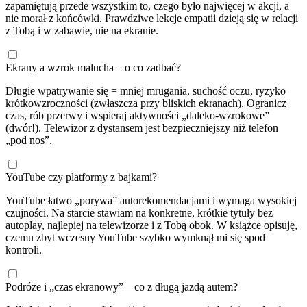
zapamiętują przede wszystkim to, czego było najwięcej w akcji, a
nie morał z końcówki. Prawdziwe lekcje empatii dzieją się w relacji
z Tobą i w zabawie, nie na ekranie.
Ekrany a wzrok malucha – o co zadbać?
Długie wpatrywanie się = mniej mrugania, suchość oczu, ryzyko
krótkowzroczności (zwłaszcza przy bliskich ekranach). Ogranicz
czas, rób przerwy i wspieraj aktywności „daleko-wzrokowe”
(dwór!). Telewizor z dystansem jest bezpieczniejszy niż telefon
„pod nos”.
YouTube czy platformy z bajkami?
YouTube łatwo „porywa” autorekomendacjami i wymaga wysokiej
czujności. Na starcie stawiam na konkretne, krótkie tytuły bez
autoplay, najlepiej na telewizorze i z Tobą obok. W książce opisuję,
czemu zbyt wczesny YouTube szybko wymknął mi się spod
kontroli.
Podróże i „czas ekranowy” – co z długą jazdą autem?