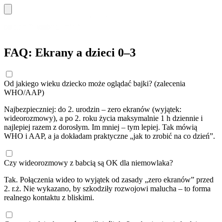
FAQ: Ekrany a dzieci 0–3
Od jakiego wieku dziecko może oglądać bajki? (zalecenia
WHO/AAP)
Najbezpieczniej: do 2. urodzin – zero ekranów (wyjątek:
wideorozmowy), a po 2. roku życia maksymalnie 1 h dziennie i
najlepiej razem z dorosłym. Im mniej – tym lepiej. Tak mówią
WHO i AAP, a ja dokładam praktyczne „jak to zrobić na co dzień”.
Czy wideorozmowy z babcią są OK dla niemowlaka?
Tak. Połączenia wideo to wyjątek od zasady „zero ekranów” przed
2. r.ż. Nie wykazano, by szkodziły rozwojowi malucha – to forma
realnego kontaktu z bliskimi.