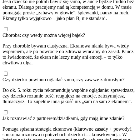
Jeśli dziecko nie potrafi bawić się samo, w aucie będzie trudno bez
ekranu. Dlatego pracujemy nad tą kompetencją w domu. W trasie
pomagają proste „zabawy w głowie”, śpiewanki, pauzy na ruch.
Ekrany tylko wyjątkowo – jako plan B, nie standard.
Choroba: czy wtedy można więcej bajek?
Przy chorobie bywam elastyczna. Ekranowa niania bywa wtedy
wsparciem, ale po powrocie do zdrowia wracamy do zasad. Klucz
to świadomość, że ekran nie leczy nudy ani emocji – to tylko
chwilowa ulga.
Czy dziecko powinno oglądać samo, czy zawsze z dorosłym?
Do ok. 5. roku życia rekomenduję wspólne oglądanie: sprawdzasz,
czy dziecko rozumie treść, reagujesz na emocje, zatrzymujesz,
tłumaczysz. To zupełnie inna jakość niż „sam na sam z ekranem”.
Jak rozmawiać z partnerem/dziadkami, gdy mają inne zdanie?
Pomaga spisana strategia ekranowa (klarowne zasady + powody),
spokojna rozmowa o potrzebach dziecka i… konsekwencja. W