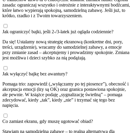
zasada: ograniczaj wszystko i ostrożnie z interaktywnymi bodźcami,
które łatwo wypierają spokojną, samodzielną zabawę. Jeśli już, to
krótko, rzadko i z Twoim towarzyszeniem.
Jak ograniczyć bajki, jeśli 2-/3-latek już ogląda codziennie?
Da się! Ustalamy nową strategię ekranową (konkretne dni, pory,
treści, urządzenie), wracamy do samodzielnej zabawy, a emocje
przy zmianie zasad – akceptujemy i prowadzimy spokojnie. Zmiana
jest możliwa i dzieci szybko za nią podążają.
Jak wyłączyć bajkę bez awantury?
Pomaga trio: zapowiedź („wyłączamy po tej piosence”), obecność i
akceptacja emocji (łzy są OK) oraz granica postawiona spokojnie,
ale pewnie. W książce podaję „sygnalizację świetlną” – pomaga
zdecydować, kiedy „tak”, kiedy „nie” i trzymać się tego bez
napięcia.
Co zamiast ekranu, gdy muszę ugotować obiad?
Stawiam na samodzielną zabawę – to realna alternatywa dla