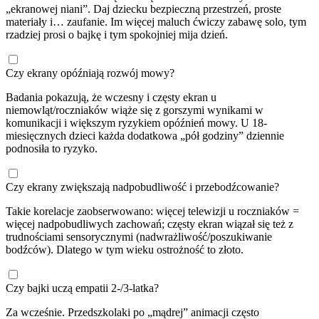
„ekranowej niani”. Daj dziecku bezpieczną przestrzeń, proste
materiały i… zaufanie. Im więcej maluch ćwiczy zabawę solo, tym
rzadziej prosi o bajkę i tym spokojniej mija dzień.
Czy ekrany opóźniają rozwój mowy?
Badania pokazują, że wczesny i częsty ekran u
niemowląt/roczniaków wiąże się z gorszymi wynikami w
komunikacji i większym ryzykiem opóźnień mowy. U 18-
miesięcznych dzieci każda dodatkowa „pół godziny” dziennie
podnosiła to ryzyko.
Czy ekrany zwiększają nadpobudliwość i przebodźcowanie?
Takie korelacje zaobserwowano: więcej telewizji u roczniaków =
więcej nadpobudliwych zachowań; częsty ekran wiązał się też z
trudnościami sensorycznymi (nadwrażliwość/poszukiwanie
bodźców). Dlatego w tym wieku ostrożność to złoto.
Czy bajki uczą empatii 2-/3-latka?
Za wcześnie. Przedszkolaki po „mądrej” animacji często