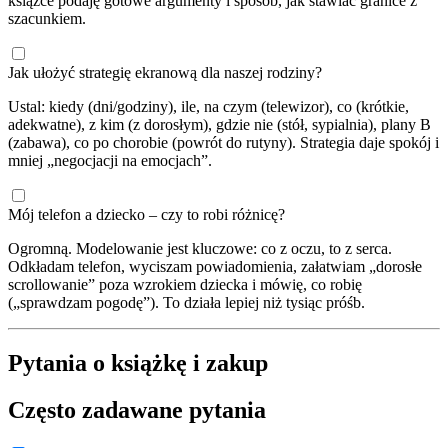
książce podaję gotowe argumenty i sposób, jak stawiać granice z
szacunkiem.
Jak ułożyć strategię ekranową dla naszej rodziny?
Ustal: kiedy (dni/godziny), ile, na czym (telewizor), co (krótkie,
adekwatne), z kim (z dorosłym), gdzie nie (stół, sypialnia), plany B
(zabawa), co po chorobie (powrót do rutyny). Strategia daje spokój i
mniej „negocjacji na emocjach”.
Mój telefon a dziecko – czy to robi różnicę?
Ogromną. Modelowanie jest kluczowe: co z oczu, to z serca.
Odkładam telefon, wyciszam powiadomienia, załatwiam „dorosłe
scrollowanie” poza wzrokiem dziecka i mówię, co robię
(„sprawdzam pogodę”). To działa lepiej niż tysiąc próśb.
Pytania o książkę i zakup
Często zadawane pytania