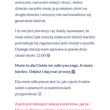
zniszczeń, naruszeń relacji i złości. Jedno
dziecko zaraziło mnie, ja przelałam złość na
drugie dziecko i wszyscy nie zachowaliśmy się
generalnie dobrze.
I to nie jest pierwszy raz, kiedy zauważam, że
moje dzieci (jak zresztą większość dzieci) bardzo
potrzebuje tej regularności jeśli chodzi o posiłki.
Dlatego dzisiaj mam wpisane w planie dnia:
obiad około 12:00 😅
Może to dla Ciebie nic odkrywczego. A może
bardzo. Odpisz i daj znać proszę 📩
Dla mnie odkrywcze jest to, jak często trzeba
sobie o pewnych oczywistościach
przypominać 😉
A jeśli potrzebujesz więcej konkretów, jak ja i
Marysia Bielska radzimy sobie z pracą i opieką