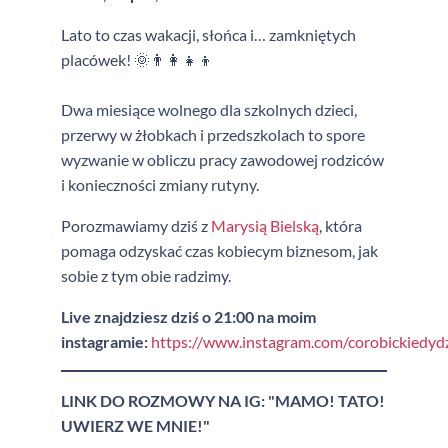
Lato to czas wakacji, słońca i… zamkniętych
placówek! 🌞👨‍👩‍👧‍👦
Dwa miesiące wolnego dla szkolnych dzieci,
przerwy w żłobkach i przedszkolach to spore
wyzwanie w obliczu pracy zawodowej rodziców
i konieczności zmiany rutyny.
Porozmawiamy dziś z
Marysią Bielską
, która
pomaga odzyskać czas kobiecym biznesom, jak
sobie z tym obie radzimy.
Live znajdziesz dziś o 21:00 na moim
instagramie:
https://www.instagram.com/corobickiedyd
LINK DO ROZMOWY NA IG: "MAMO! TATO!
UWIERZ WE MNIE!"