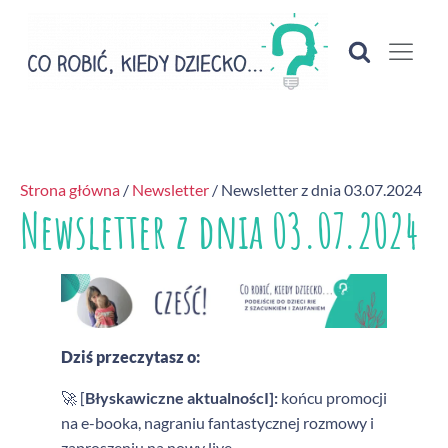
Strona główna
/
Newsletter
/ Newsletter z dnia 03.07.2024
Newsletter z dnia 03.07.2024
Dziś przeczytasz o:
🚀 [
Błyskawiczne a
ktualnoścI]:
końcu promocji
na e-booka, nagraniu fantastycznej rozmowy i
zaproszeniu na nowy live