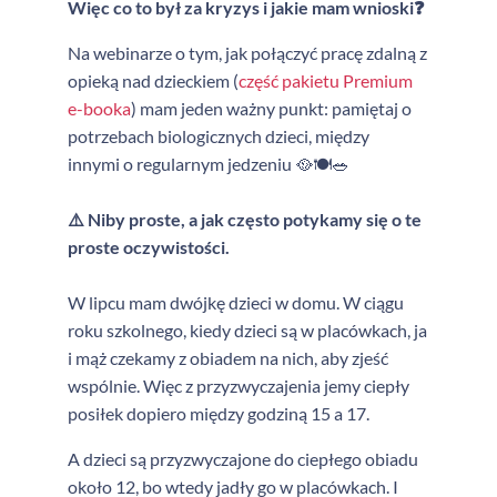
Więc co to był za kryzys i jakie mam wnioski❓
Na webinarze o tym, jak połączyć pracę zdalną z
opieką nad dzieckiem (
część pakietu Premium
e-booka
) mam jeden ważny punkt: pamiętaj o
potrzebach biologicznych dzieci, między
innymi o regularnym jedzeniu 🥘🍽️🥗
⚠️ Niby proste, a jak często potykamy się o te
proste oczywistości.
W lipcu mam dwójkę dzieci w domu. W ciągu
roku szkolnego, kiedy dzieci są w placówkach, ja
i mąż czekamy z obiadem na nich, aby zjeść
wspólnie. Więc z przyzwyczajenia jemy ciepły
posiłek dopiero między godziną 15 a 17.
A dzieci są przyzwyczajone do ciepłego obiadu
około 12, bo wtedy jadły go w placówkach. I