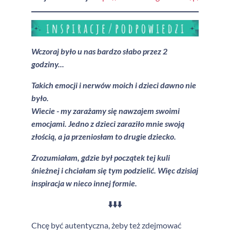
Wczoraj było u nas bardzo słabo przez 2
godziny...
Takich emocji i nerwów moich i dzieci dawno nie
było.
Wiecie - my zarażamy się nawzajem swoimi
emocjami. Jedno z dzieci zaraziło mnie swoją
złością, a ja przeniosłam to drugie dziecko.
Zrozumiałam, gdzie był początek tej kuli
śnieżnej i chciałam się tym podzielić. Więc dzisiaj
inspiracja w nieco innej formie.
⬇️⬇️⬇️
Chcę być autentyczna, żeby też zdejmować