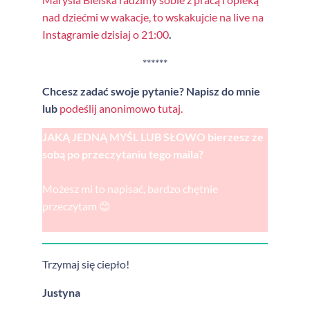
nad dziećmi w wakacje, to wskakujcie na live na
Instagramie dzisiaj o 21:00
.
******
Chcesz zadać swoje pytanie? Napisz do mnie
lub
podeślij anonimowo tutaj.
JAKĄ JEDNĄ MYŚL LUB SŁOWO bierzesz ze
sobą po przeczytaniu tego maila?
Możesz mi to napisać, bardzo chętnie
przeczytam 😊
Trzymaj się ciepło!
Justyna