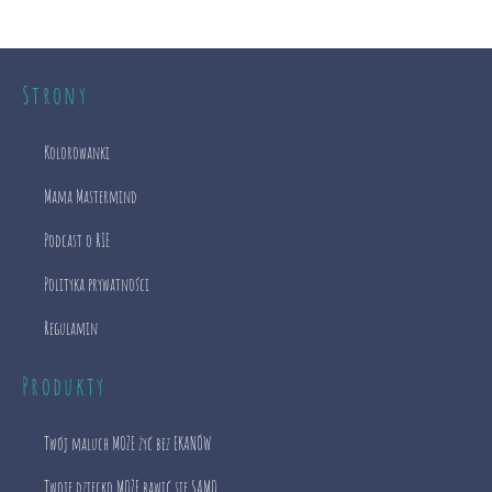
Strony
Kolorowanki
Mama Mastermind
Podcast o RIE
Polityka prywatności
Regulamin
Produkty
Twój maluch MOŻE żyć bez EKANÓW
Twoje dziecko MOŻE bawić się SAMO