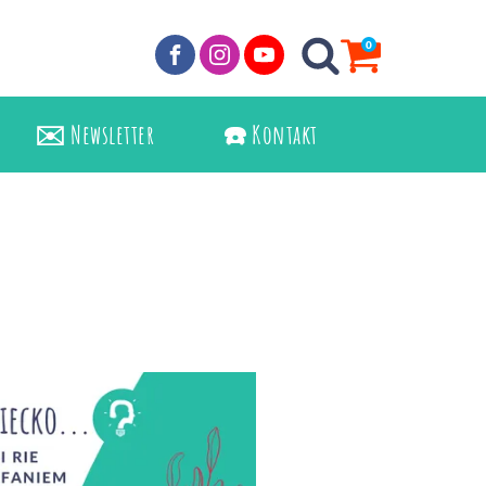
0
✉️ Newsletter
☎️ Kontakt