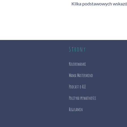
Kilka podstawowych wskazów
Strony
Kolorowanki
Mama Mastermind
Podcast o RIE
Polityka prywatności
Regulamin