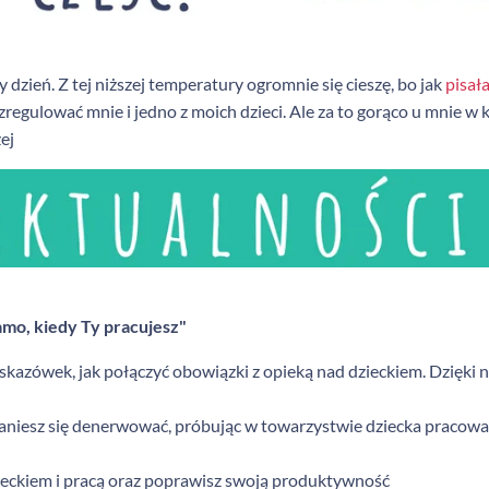
 dzień. Z tej niższej temperatury ogromnie się cieszę, bo jak
pisał
regulować mnie i jedno z moich dzieci. Ale za to gorąco u mnie w
żej
amo, kiedy Ty pracujesz"
azówek, jak połączyć obowiązki z opieką nad dzieckiem. Dzięki n
staniesz się denerwować, próbując w towarzystwie dziecka pracow
zieckiem i pracą oraz poprawisz swoją produktywność