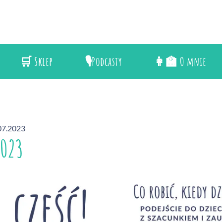
🛒 Sklep
🎙️Podcasty
👩‍🏫 O mnie
.07.2023
2023