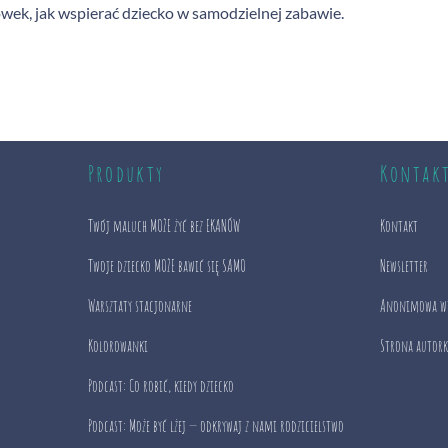
ek, jak wspierać dziecko w samodzielnej zabawie.
Produkty
Kontak
Twój maluch MOŻE żyć bez EKANÓW
Kontakt
Twoje dziecko MOŻE bawić się SAMO
Newsletter
Warsztaty stacjonarne
Anonimowa w
Kolorowanki
Strona autork
Podcast: Co robić, kiedy dziecko
Podcast: Może być lżej — odkrywaj z nami rodzicielstwo