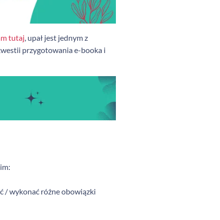
am tutaj
, upał jest jednym z
 kwestii przygotowania e-booka i
im:
ać / wykonać różne obowiązki