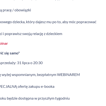
ą pracę / obowiązki
nowego dziecka, który dajesz mu po to, aby móc popracować
i i poprawisz swoją relację z dzieckiem
binar
ić się samo"
rzedaży: 31 lipca o 20:30
się wyżej wspomnianym, bezpłatnym WEBINAREM
SPECJALNĄ ofertę zakupu e-booka
ooku będzie dostępna w przyszłym tygodniu