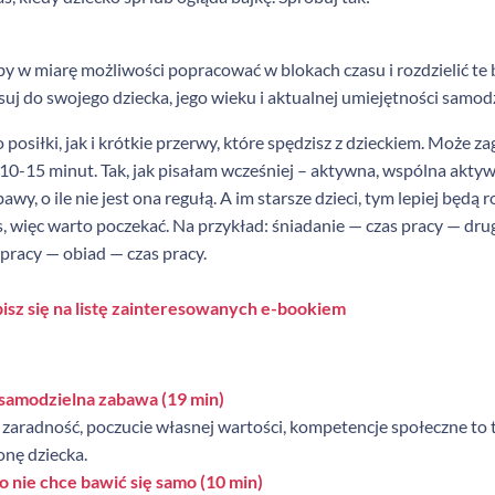
 aby w miarę możliwości popracować w blokach czasu i rozdzielić te 
uj do swojego dziecka, jego wieku i aktualnej umiejętności samod
siłki, jak i krótkie przerwy, które spędzisz z dzieckiem. Może z
 10-15 minut. Tak, jak pisałam wcześniej – aktywna, wspólna aktyw
wy, o ile nie jest ona regułą. A im starsze dzieci, tym lepiej będą 
s, więc warto poczekać. Na przykład: śniadanie — czas pracy — dru
 pracy — obiad — czas pracy.
isz się na listę zainteresowanych e-bookiem
 samodzielna zabawa (19 min)
aradność, poczucie własnej wartości, kompetencje społeczne to t
onę dziecka.
o nie chce bawić się samo (10 min)