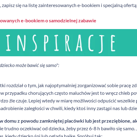
pisz się na listę zainteresowanych e-bookiem i specjalną ofertą
resowanych e-bookiem o samodzielnej zabawie
ziecko może bawić się samo":
i rozdział o tym, jak najoptymalniej zorganizować sobie pracę zd
 w przypadku chorujących często maluchów jest to wręcz chleb p
dzo źle czuje. Lepiej wtedy w miarę możliwości odpuścić wszelkie p
drobienie zaległości w chwili, kiedy ktoś inny zastąpi nas lub dzi
 w domu z powodu zamkniętej placówki lub jest przeziębione, al
e trudno oczekiwać od dziecka, żeby przez 6-8 h bawiło się samo. J
s, kiedy dziecko śpi lub ogląda bajkę. Spróbuj tak: