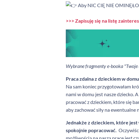
Aby NIC CIĘ NIE OMINĘŁO, za
>>> Zapisuję się na listę zainte
Wybrane fragmenty e-booka "Twoje d
Praca zdalna z dzieckiem w domu
Na sam koniec przygotowałam krótk
nami w domu jest nasze dziecko. A
pracować z dzieckiem, które się bar
aby zachować siły na ewentualne na
Jednakże z dzieckiem, które jest
spokojnie popracować.
Oczywiści
możliwością na naszą pracę jest cza