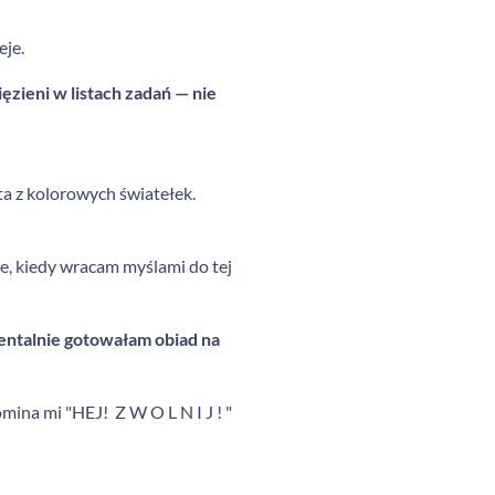
eje.
ęzieni w listach zadań — nie
ta z kolorowych światełek.
e, kiedy wracam myślami do tej
mentalnie gotowałam obiad na
ina mi "HEJ! Z W O L N I J ! "