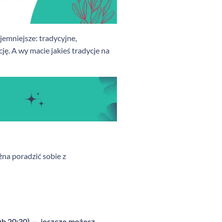
jemniejsze: tradycyjne,
ję. A wy macie jakieś tradycje na
na poradzić sobie z
lub 20:30) — jeszcze możesz