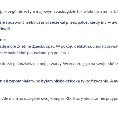
, szczególnie w tym majowym czasie, gdzie tak wiele się u mnie dzi
sie i pozwolić, żeby czas przeciekał przez palce, kiedy my — uwi
chwili.
nie.
adę moje 2-letnie dziecko spać. W pokoju delikatna, ciepła poświa
mnie maleńkimi paluszkami po policzku.
 dotyk paluszków na mojej twarzy. Wręcz czuję go na swojej skórz
nień zapomniałam, bo byłam blisko dziecka tylko fizycznie. A 
 Ale mam na szczęście swój kompas RIE, który nieustannie przypom