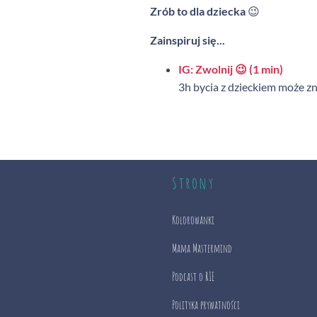
Zrób to dla dziecka
😉
Zainspiruj się...
IG: Zwolnij 😉 (1 min)
3h bycia z dzieckiem może zn
Strony
Kolorowanki
Mama Mastermind
Podcast o RIE
Polityka prywatności