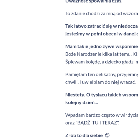
Uważność spowalnia czas.
To zdanie chodzi za mną od wczoraj
Tak łatwo zatracić się w niedocza
jesteśmy w pełni obecni w danej 
Mam takie jedno żywe wspomnie
Boże Narodzenie kilka lat temu. Kł
Śpiewam kolędę, a dziecko gładzi 
Pamiętam ten delikatny, przyjemny
chwili. I uwielbiam do niej wracać.
Niestety. O tysiącu takich wspom
kolejny dzień...
Wpadam bardzo często w wir życia.
oraz "BĄDŹ TU I TERAZ".
Zrób to dla siebie
😉