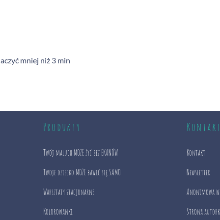
aczyć mniej niż 3 min
Produkty
Kontak
Twój maluch MOŻE żyć bez EKANÓW
Kontakt
Twoje dziecko MOŻE bawić się SAMO
Newsletter
Warsztaty stacjonarne
Anonimowa w
Kolorowanki
Strona autork