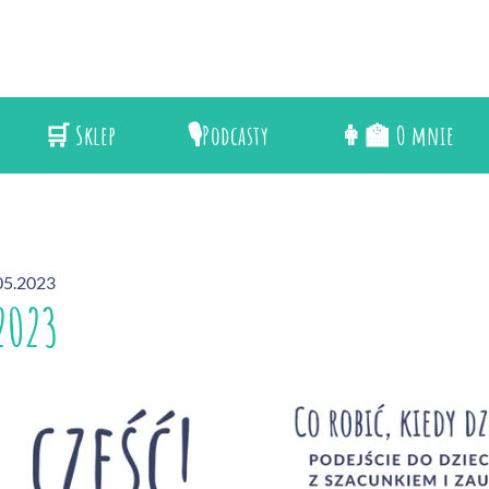
🛒 Sklep
🎙️Podcasty
👩‍🏫 O mnie
.05.2023
2023