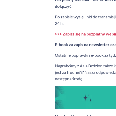
dołączyć
Po zapisie wyślę linki do transmisj
24 h.
>>> Zapisz się na bezpłatny webin
E-book za zapis na newsletter o
Ostatnie poprawki i e-book za tydz
Nagrałyśmy z Asią Bzdzion także ko
jest za trudne??? Nasza odpowiedź
następną środę.