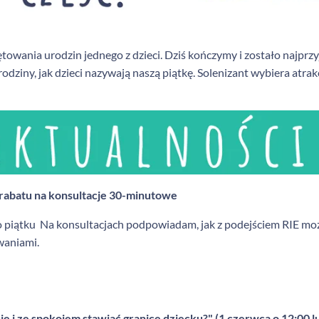
towania urodzin jednego z dzieci. Dziś kończymy i zostało najprzy
odziny, jak dzieci nazywają naszą piątkę. Solenizant wybiera atrakc
 rabatu na konsultacje 30-minutowe
o piątku
Na konsultacjach podpowiadam, jak z podejściem RIE moż
waniami.
e i ze spokojem stawiać granice dziecku?" (1 czerwca o 12:00 