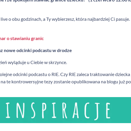
i live o obu godzinach, a Ty wybierzesz, która najbardziej Ci pasuj
ar o stawianiu granic
raz nowe odcinki podcastu w drodze
ień wyląduje u Ciebie w skrzynce.
lejne odcinki podcastu o RIE. Czy RIE zaleca traktowanie dziecka j
 na te kontrowersyjne tezy zostanie opublikowana na blogu już po