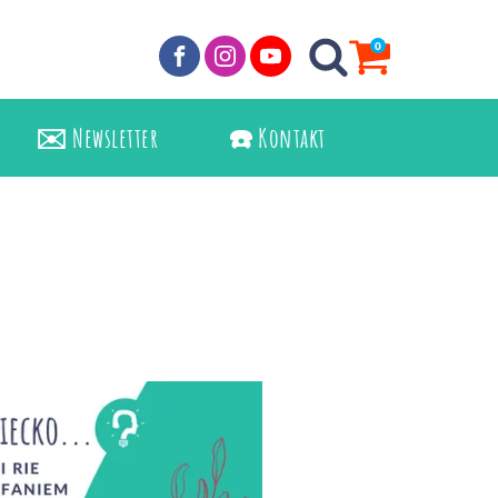
0
✉️ Newsletter
☎️ Kontakt