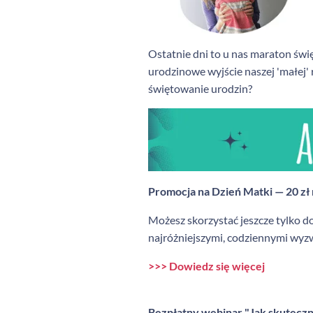
Ostatnie dni to u nas maraton świę
urodzinowe wyjście naszej 'małej' r
świętowanie urodzin?
Promocja na Dzień Matki — 20 zł
Możesz skorzystać jeszcze tylko d
najróżniejszymi, codziennymi wyz
>>> Dowiedz się więcej
Bezpłatny webinar "Jak skuteczni