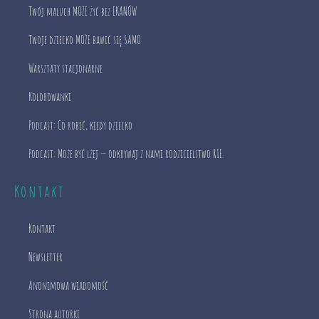
Twój maluch MOŻE żyć bez EKANÓW
Twoje dziecko MOŻE bawić się SAMO
Warsztaty stacjonarne
Kolorowanki
Podcast: Co robić, kiedy dziecko
Podcast: Może być lżej — odkrywaj z nami rodzicielstwo RIE.
Kontakt
Kontakt
Newsletter
Anonimowa wiadomość
Strona autorki