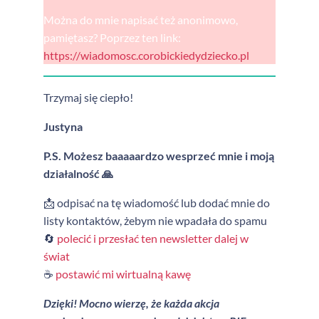
Można do mnie napisać też anonimowo,
pamiętasz? Poprzez ten link:
https://wiadomosc.corobickiedydziecko.pl
Trzymaj się ciepło!
Justyna
P.S. Możesz baaaaardzo wesprzeć mnie i moją
działalność 🙏
📩 odpisać na tę wiadomość lub dodać mnie do
listy kontaktów, żebym nie wpadała do spamu
🔄
polecić i przesłać ten newsletter dalej w
świat
☕
postawić mi wirtualną kawę
Dzięki! Mocno wierzę, że każda akcja