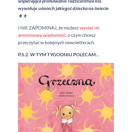
wspierająca promowanie rodzicielstwa RIE
wywołuje uśmiech jakiegoś dziecka na świecie
👧👦
I NIE ZAPOMINAJ, że możesz
wysłać mi
anonimową wiadomość
, o czym chcesz
przeczytać w kolejnych newsletterach.
P.S.2. W TYM TYGODNIU POLECAM...