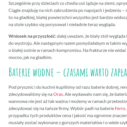
Szczególnie przy dzieciach co chwila coś ląduje na ziemi, oprys
Ciągle znajduję na nich zabrudzenia po napojach i jedzeniu – n
to na gładkiej, białej powierzchni wszystko jest bardzo widoc
na stole szybko się porysował i nieładnie teraz wygląda.
Wniosek na przyszłość:
dalej uważam, że biały stół wygląda 
do wystroju. Ale następnym razem pomyślałabym w takim w
o białej sośnie w ramach kompromisu. Na frakturze nie widać
mocno, jak na gładkim.
Baterie wodne – czasami warto zapła
Pod prysznic i do kuchni kupiliśmy od razu baterie dobrej, r
zdecydowaliśmy się na
Oras
. Ale wydawało nam się, że bate
wannowa nie jest aż tak ważna i możemy w ramach przetesto
zdecydować się na tańsze firmy. Wybór padł na baterie
Ferro
przypadku tych produktów cena i jakość ma ogromne znaczeni
musiały zostać wykonane z gorszych materiałów i o wiele szybc