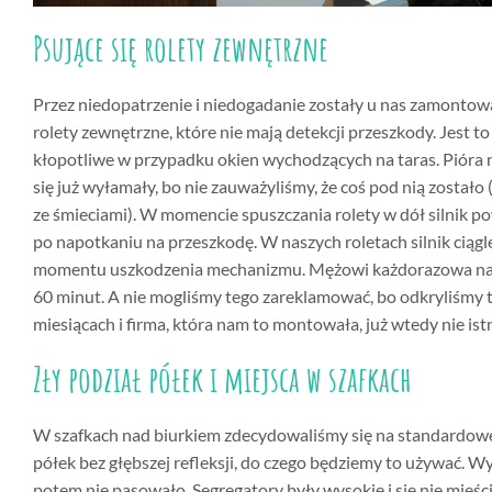
Psujące się rolety zewnętrzne
Przez niedopatrzenie i niedogadanie zostały u nas zamontow
rolety zewnętrzne, które nie mają detekcji przeszkody. Jest 
kłopotliwe w przypadku okien wychodzących na taras. Pióra r
się już wyłamały, bo nie zauważyliśmy, że coś pod nią zostało 
ze śmieciami). W momencie spuszczania rolety w dół silnik po
po napotkaniu na przeszkodę. W naszych roletach silnik ciągl
momentu uszkodzenia mechanizmu. Mężowi każdorazowa na
60 minut. A nie mogliśmy tego zareklamować, bo odkryliśmy t
miesiącach i firma, która nam to montowała, już wtedy nie istn
Zły podział półek i miejsca w szafkach
W szafkach nad biurkiem zdecydowaliśmy się na standardow
półek bez głębszej refleksji, do czego będziemy to używać. Wy
potem nie pasowało. Segregatory były wysokie i się nie mieściły