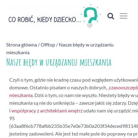
Strona główna
/
Offtop
/ Nasze błędy w urządzaniu
mieszkania
Nasze błędy w urządzaniu mieszkania
Czyli o tym, gdzie nie kradnę czasu pod względem użytkowania
domowe. Ostatnio pisałam o naszych dobrych,
‚czasooszczęd
mieszkania
. Dziś o tym, co nam nie wyszło. Niestety błędy w 
mieszkania są nie do uniknięcia – zawsze jakiś się zdarzy. Dzię
i współpracy z architektami wnętrz
udało nam się urządzić mi
95
{63aa8f6cb778afbb235b35e7e0e73b0a203f34deced98114
jesteśmy zadowoleni. Ale jest też małe pole do poprawy na pr