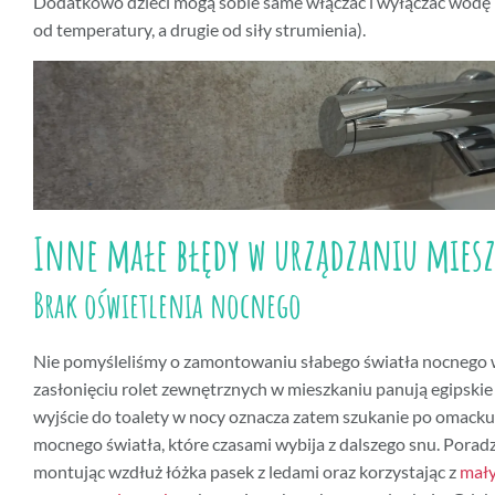
Dodatkowo dzieci mogą sobie same włączać i wyłączać wodę (
od temperatury, a drugie od siły strumienia).
Inne małe błędy w urządzaniu mies
Brak oświetlenia nocnego
Nie pomyśleliśmy o zamontowaniu słabego światła nocnego 
zasłonięciu rolet zewnętrznych w mieszkaniu panują egipskie
wyjście do toalety w nocy oznacza zatem szukanie po omacku 
mocnego światła, które czasami wybija z dalszego snu. Poradz
montując wzdłuż łóżka pasek z ledami oraz korzystając z
mał