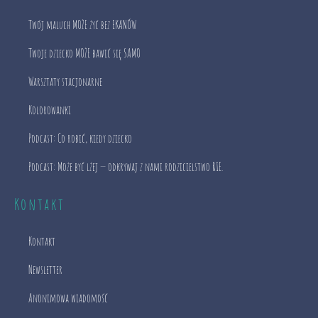
Twój maluch MOŻE żyć bez EKANÓW
Twoje dziecko MOŻE bawić się SAMO
Warsztaty stacjonarne
Kolorowanki
Podcast: Co robić, kiedy dziecko
Podcast: Może być lżej — odkrywaj z nami rodzicielstwo RIE.
Kontakt
Kontakt
Newsletter
Anonimowa wiadomość