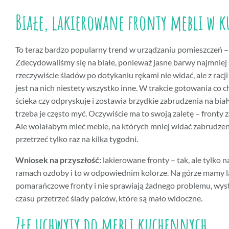
Białe, lakierowane fronty mebli w 
To teraz bardzo popularny trend w urządzaniu pomieszczeń – 
Zdecydowaliśmy się na białe, ponieważ jasne barwy najmniej si
rzeczywiście śladów po dotykaniu rękami nie widać, ale z racj
jest na nich niestety wszystko inne. W trakcie gotowania co ch
ścieka czy odpryskuje i zostawia brzydkie zabrudzenia na biał
trzeba je często myć. Oczywiście ma to swoją zaletę – fronty z
Ale wolałabym mieć meble, na których mniej widać zabrudzeni
przetrzeć tylko raz na kilka tygodni.
Wniosek na przyszłość:
lakierowane fronty – tak, ale tylko n
ramach ozdoby i to w odpowiednim kolorze. Na górze mamy 
pomarańczowe fronty i nie sprawiają żadnego problemu, wyst
czasu przetrzeć ślady palców, które są mało widoczne.
Złe uchwyty do mebli kuchennych