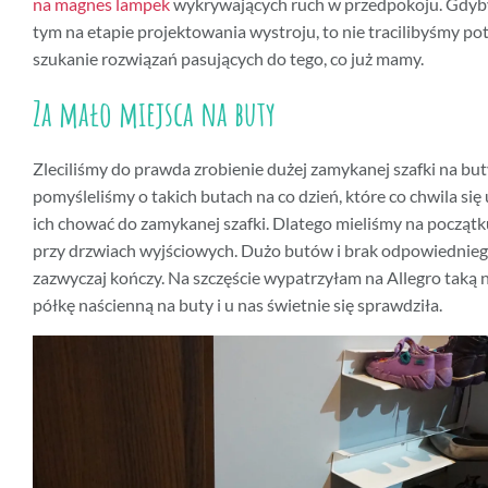
na magnes lampek
wykrywających ruch w przedpokoju. Gdyb
tym na etapie projektowania wystroju, to nie tracilibyśmy po
szukanie rozwiązań pasujących do tego, co już mamy.
Za mało miejsca na buty
Zleciliśmy do prawda zrobienie dużej zamykanej szafki na buty
pomyśleliśmy o takich butach na co dzień, które co chwila się u
ich chować do zamykanej szafki. Dlatego mieliśmy na początk
przy drzwiach wyjściowych. Dużo butów i brak odpowiedniego
zazwyczaj kończy. Na szczęście wypatrzyłam na Allegro taką 
półkę naścienną na buty i u nas świetnie się sprawdziła.