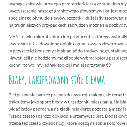
wymaga zaledwie prostego przetarcia ścierką ze środkiem my
wyczyszczenie naszego granitowego zlewozmywaka jest możl
specjalnego płynu do zlewów, szczotki i dużej siły szorowani
najtrudniejszych przypadkach zabrudzeń można się pozbyć 
Może to wina akurat koloru lub producenta, którego wybrali
słyszałam też zadowolone opinie o granitowych zlewozmywa
w przyszłości będziemy się skłaniać do tradycyjnego, stalo
Nawet jeśli nie będziemy mogli sobie wybrać koloru pasujące
kuchni, to wolimy jednak spokój i mniej sprzątania 🙂
Biały, lakierowany stół i ława
Biel pasowała nam co prawda do wystroju salonu, ale teraz ten
traktujemy jako spore błędy w urządzaniu mieszkania. Na bia
widać każdy paproch, a na gładkim lakierze pozostają mazy i 
Trzeba często i bardzo dokładnie przemywać blat. Dodatkowo
trzeba też często czyścić nogi, które noszą na sobie kolorowe 