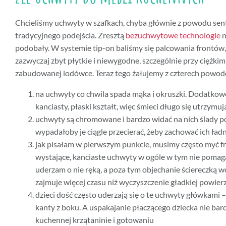
Chcieliśmy uchwyty w szafkach, chyba głównie z powodu se
tradycyjnego podejścia. Zresztą
bezuchwytowe technologie
n
podobały. W systemie tip-on baliśmy się palcowania frontów,
zazwyczaj zbyt płytkie i niewygodne, szczególnie przy ciężkim 
zabudowanej lodówce. Teraz tego żałujemy z czterech powo
na uchwyty co chwila spada mąka i okruszki. Dodatkow
kanciasty, płaski kształt, więc śmieci długo się utrzymuj
uchwyty są chromowane i bardzo widać na nich ślady po
wypadałoby je ciągle przecierać, żeby zachować ich ład
jak pisałam w pierwszym punkcie, musimy często myć fr
wystające, kanciaste uchwyty w ogóle w tym nie pomaga
uderzam o nie ręką, a poza tym objechanie ściereczką 
zajmuje więcej czasu niż wyczyszczenie gładkiej powierz
dzieci dość często uderzają się o te uchwyty główkami –
kanty z boku. A uspakajanie płaczącego dziecka nie bar
kuchennej krzątaninie i gotowaniu