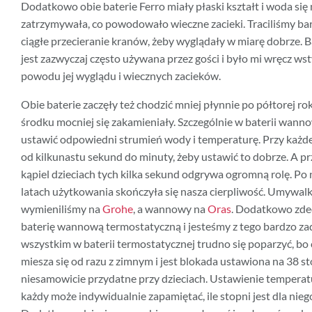
Dodatkowo obie baterie Ferro miały płaski kształt i woda się 
zatrzymywała, co powodowało wieczne zacieki. Traciliśmy ba
ciągłe przecieranie kranów, żeby wyglądały w miarę dobrze.
jest zazwyczaj często używana przez gości i było mi wręcz wst
powodu jej wyglądu i wiecznych zacieków.
Obie baterie zaczęły też chodzić mniej płynnie po półtorej ro
środku mocniej się zakamieniały. Szczególnie w baterii wann
ustawić odpowiedni strumień wody i temperaturę. Przy każdej
od kilkunastu sekund do minuty, żeby ustawić to dobrze. A pr
kąpiel dzieciach tych kilka sekund odgrywa ogromną rolę. Po
latach użytkowania skończyła się nasza cierpliwość. Umywal
wymieniliśmy na
Grohe
, a wannowy na
Oras
. Dodatkowo zde
baterię wannową termostatyczną i jesteśmy z tego bardzo za
wszystkim w baterii termostatycznej trudno się poparzyć, bo 
miesza się od razu z zimnym i jest blokada ustawiona na 38 sto
niesamowicie przydatne przy dzieciach. Ustawienie temperatur
każdy może indywidualnie zapamiętać, ile stopni jest dla nie