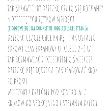
JAK SPRAWIĆ, BY DZIECKO CZUŁO SIĘ KOCHANE?
5 DZIECIĘCYCH JĘZYKÓW MIŁOŚCI.
(P)ODPOWIEDZI NA KONKRETNE RODZICIELSKIE PYTANIA
DZIECKO CIĄGLE CHCE BAJKĘ – JAK USTALIĆ
ZDROWY CZAS EKRANOWY U DZIECI 2–5 LAT
JAK ROZMAWIAĆ Z DZIECKIEM O ŚMIERCI?
DZIECKO BIJE RODZICA. JAK REAGOWAĆ KROK
PO KROKU
WIECZORY Z DZIEĆMI POD KONTROLĄ: 7
KROKÓW DO SPOKOJNEGO USYPIANIA DZIECI