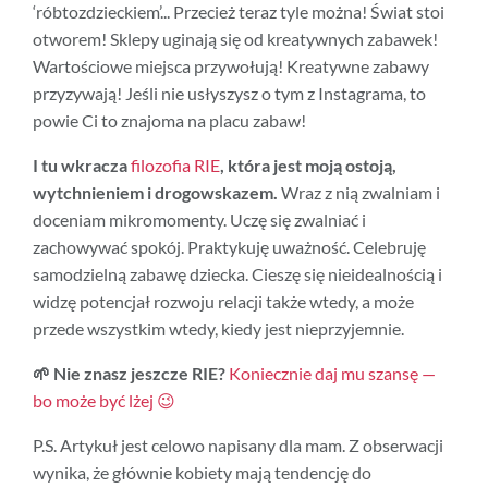
‘róbtozdzieckiem’... Przecież teraz tyle można! Świat stoi
otworem! Sklepy uginają się od kreatywnych zabawek!
Wartościowe miejsca przywołują! Kreatywne zabawy
przyzywają! Jeśli nie usłyszysz o tym z Instagrama, to
powie Ci to znajoma na placu zabaw!
I tu wkracza
filozofia RIE
, która jest moją ostoją,
wytchnieniem i drogowskazem.
Wraz z nią zwalniam i
doceniam mikromomenty. Uczę się zwalniać i
zachowywać spokój. Praktykuję uważność. Celebruję
samodzielną zabawę dziecka. Cieszę się nieidealnością i
widzę potencjał rozwoju relacji także wtedy, a może
przede wszystkim wtedy, kiedy jest nieprzyjemnie.
🌱 Nie znasz jeszcze RIE?
Koniecznie daj mu szansę —
bo może być lżej 😉
P.S. Artykuł jest celowo napisany dla mam. Z obserwacji
wynika, że głównie kobiety mają tendencję do