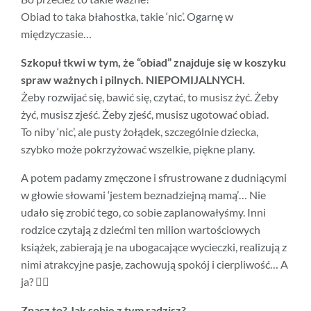
Obiad to taka błahostka, takie ‘nic’. Ogarnę w
międzyczasie…
Szkopuł tkwi w tym, że “obiad” znajduje się w koszyku
spraw ważnych i pilnych. NIEPOMIJALNYCH.
Żeby rozwijać się, bawić się, czytać, to musisz żyć. Żeby
żyć, musisz zjeść. Żeby zjeść, musisz ugotować obiad.
To niby ‘nic’, ale pusty żołądek, szczególnie dziecka,
szybko może pokrzyżować wszelkie, piękne plany.
A potem padamy zmęczone i sfrustrowane z dudniącymi
w głowie słowami ‘jestem beznadziejną mamą’… Nie
udało się zrobić tego, co sobie zaplanowałyśmy. Inni
rodzice czytają z dziećmi ten milion wartościowych
książek, zabierają je na ubogacające wycieczki, realizują z
nimi atrakcyjne pasje, zachowują spokój i cierpliwość… A
ja? 🙇‍♀️
Znasz to? Jak sobie z tym radzisz?