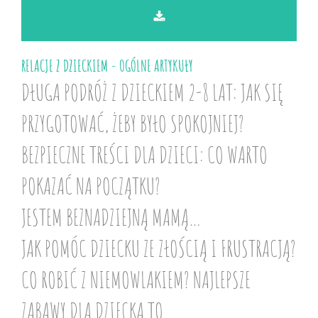
RELACJE Z DZIECKIEM - OGÓLNE ARTYKUŁY
DŁUGA PODRÓŻ Z DZIECKIEM 2-8 LAT: JAK SIĘ
PRZYGOTOWAĆ, ŻEBY BYŁO SPOKOJNIEJ?
BEZPIECZNE TREŚCI DLA DZIECI: CO WARTO
POKAZAĆ NA POCZĄTKU?
JESTEM BEZNADZIEJNĄ MAMĄ…
JAK POMÓC DZIECKU ZE ZŁOŚCIĄ I FRUSTRACJĄ?
CO ROBIĆ Z NIEMOWLAKIEM? NAJLEPSZE
ZABAWY DLA DZIECKA TO...