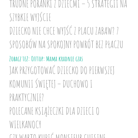
TRUDNE PORANKI Z DZIEĆMI – 5 STRATEGII NA
SZYBKIE WYJŚCIE
DZIECKO NIE CHCE WYJŚĆ Z PLACU ZABAW? 7
SPOSOBÓW NA SPOKOJNY POWRÓT BEZ PŁACZU
Zobacz też: Offtop: Mama kradnie czas
JAK PRZYGOTOWAĆ DZIECKO DO PIERWSZEJ
KOMUNII ŚWIĘTEJ – DUCHOWO I
PRAKTYCZNIE?
POLECANE KSIĄŻECZKI DLA DZIECI O
WIELKANOCY
CZY WARTO KUPIĆ MONSIEUR CUISINE