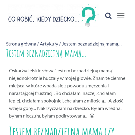
Strona główna
/
Artykuły
/ Jestem beznadziejną mamą…
Jestem beznadziejną mamą…
Oskarżycielskie słowa ‘jestem beznadziejną mamą’
niejednokrotnie huczały w mojej głowie. Znam te ciemne
miejsca, w które wpada się z powodu zmęczenia i
narastającej frustracji. Bo chciałam inaczej, chciałam
lepiej, chciałam spokojniej, chciałam z miłością… A złość
wzięła górę… Nakrzyczałam na dziecko. Byłam wredna,
byłam nieczuła, byłam podirytowana… 😔
Jestem beznadziejną mamą czy