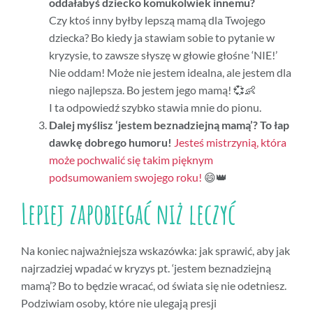
oddałabyś dziecko komukolwiek innemu?
Czy ktoś inny byłby lepszą mamą dla Twojego
dziecka? Bo kiedy ja stawiam sobie to pytanie w
kryzysie, to zawsze słyszę w głowie głośne ‘NIE!’
Nie oddam! Może nie jestem idealna, ale jestem dla
niego najlepsza. Bo jestem jego mamą! 💞👶
I ta odpowiedź szybko stawia mnie do pionu.
Dalej myślisz ‘jestem beznadziejną mamą’? To łap
dawkę dobrego humoru!
Jesteś mistrzynią, która
może pochwalić się takim pięknym
podsumowaniem swojego roku!
😄👑
Lepiej zapobiegać niż leczyć
Na koniec najważniejsza wskazówka: jak sprawić, aby jak
najrzadziej wpadać w kryzys pt. ‘jestem beznadziejną
mamą’? Bo to będzie wracać, od świata się nie odetniesz.
Podziwiam osoby, które nie ulegają presji