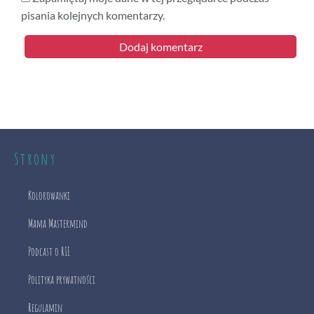
pisania kolejnych komentarzy.
Strony
Kolorowanki
Mama Mastermind
Podcast o RIE
Polityka prywatności
Regulamin