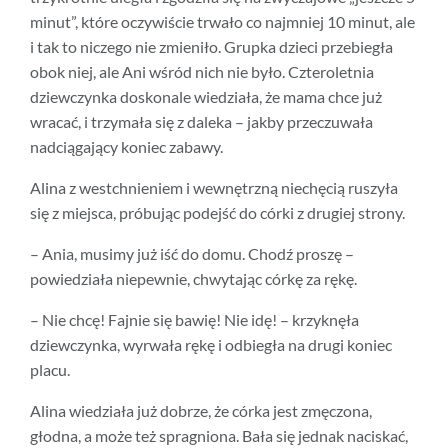
minut”, które oczywiście trwało co najmniej 10 minut, ale
i tak to niczego nie zmieniło. Grupka dzieci przebiegła
obok niej, ale Ani wśród nich nie było. Czteroletnia
dziewczynka doskonale wiedziała, że mama chce już
wracać, i trzymała się z daleka – jakby przeczuwała
nadciągający koniec zabawy.
Alina z westchnieniem i wewnętrzną niechęcią ruszyła
się z miejsca, próbując podejść do córki z drugiej strony.
– Ania, musimy już iść do domu. Chodź proszę –
powiedziała niepewnie, chwytając córkę za rękę.
– Nie chcę! Fajnie się bawię! Nie idę! – krzyknęła
dziewczynka, wyrwała rękę i odbiegła na drugi koniec
placu.
Alina wiedziała już dobrze, że córka jest zmęczona,
głodna, a może też spragniona. Bała się jednak naciskać,