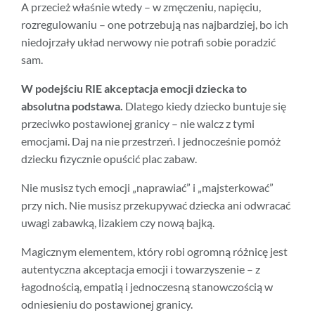
A przecież właśnie wtedy – w zmęczeniu, napięciu,
rozregulowaniu – one potrzebują nas najbardziej, bo ich
niedojrzały układ nerwowy nie potrafi sobie poradzić
sam.
W podejściu RIE akceptacja emocji dziecka to
absolutna podstawa.
Dlatego kiedy dziecko buntuje się
przeciwko postawionej granicy – nie walcz z tymi
emocjami. Daj na nie przestrzeń. I jednocześnie pomóż
dziecku fizycznie opuścić plac zabaw.
Nie musisz tych emocji „naprawiać” i „majsterkować”
przy nich. Nie musisz przekupywać dziecka ani odwracać
uwagi zabawką, lizakiem czy nową bajką.
Magicznym elementem, który robi ogromną różnicę jest
autentyczna akceptacja emocji i towarzyszenie – z
łagodnością, empatią i jednoczesną stanowczością w
odniesieniu do postawionej granicy.