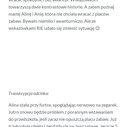
towarzyszą dwie kontrastowe historie. A zatem poznaj
mamę Alinę i Anię, która nie chciała wracać z placów
zabaw. Bywało niemiło i awanturniczo. Ale ze
wskazówkami RIE udało się zmienić sytuację 😉
Transkrypcja odcinka:
Alina stała przy furtce, spoglądając nerwowo na zegarek.
Jutro znowu będzie problem z porannym wstawaniem
do przedszkola, jeśli zaraz nie opuszczą placu zabaw. Już
trzykrotnie uległa i zgodziła się na zwyczajowe „jeszcze 5