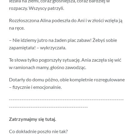
leżała na ziemi, coraz głośniejsza, coraz bardziej w
rozpaczy. Wszyscy patrzyli.
Rozzłoszczona Alina podeszła do Ani i w złości wzięła ją
na ręce.
– Nie idziemy jutro na żaden plac zabaw! Żebyś sobie
zapamiętała! – wykrzyczała.
Te słowa tylko pogorszyły sytuację. Ania zaczęła się wić
w ramionach mamy, głośno zawodząc.
Dotarły do domu późno, obie kompletnie rozregulowane
– fizycznie i emocjonalnie.
----------------------------------------------------------------
--------------------------------------------
Zatrzymajmy się tutaj.
Co dokładnie poszło nie tak?