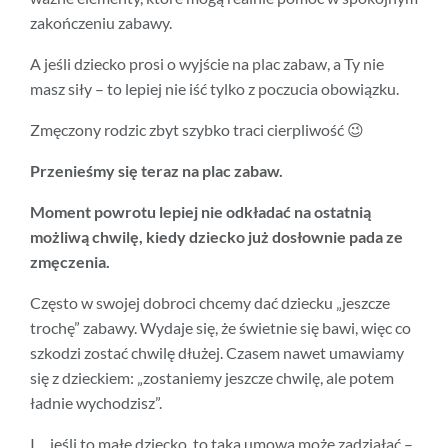
zakończeniu zabawy.
A jeśli dziecko prosi o wyjście na plac zabaw, a Ty nie
masz siły – to lepiej nie iść tylko z poczucia obowiązku.
Zmęczony rodzic zbyt szybko traci cierpliwość 😉
Przenieśmy się teraz na plac zabaw.
Moment powrotu lepiej nie odkładać na ostatnią
możliwą chwilę, kiedy dziecko już dosłownie pada ze
zmęczenia.
Często w swojej dobroci chcemy dać dziecku „jeszcze
trochę” zabawy. Wydaje się, że świetnie się bawi, więc co
szkodzi zostać chwilę dłużej. Czasem nawet umawiamy
się z dzieckiem: „zostaniemy jeszcze chwilę, ale potem
ładnie wychodzisz”.
I… jeśli to małe dziecko, to taka umowa może zadziałać –