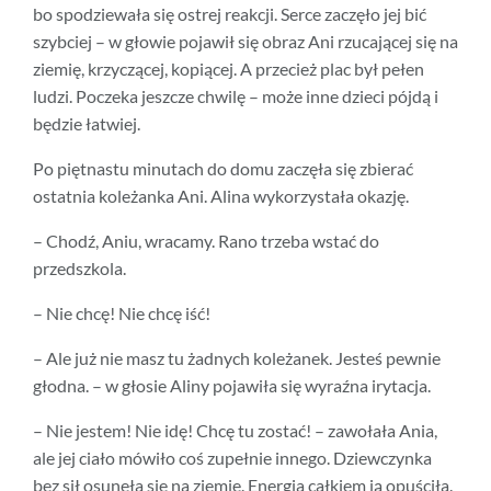
bo spodziewała się ostrej reakcji. Serce zaczęło jej bić
szybciej – w głowie pojawił się obraz Ani rzucającej się na
ziemię, krzyczącej, kopiącej. A przecież plac był pełen
ludzi. Poczeka jeszcze chwilę – może inne dzieci pójdą i
będzie łatwiej.
Po piętnastu minutach do domu zaczęła się zbierać
ostatnia koleżanka Ani. Alina wykorzystała okazję.
– Chodź, Aniu, wracamy. Rano trzeba wstać do
przedszkola.
– Nie chcę! Nie chcę iść!
– Ale już nie masz tu żadnych koleżanek. Jesteś pewnie
głodna. – w głosie Aliny pojawiła się wyraźna irytacja.
– Nie jestem! Nie idę! Chcę tu zostać! – zawołała Ania,
ale jej ciało mówiło coś zupełnie innego. Dziewczynka
bez sił osunęła się na ziemię. Energia całkiem ją opuściła.