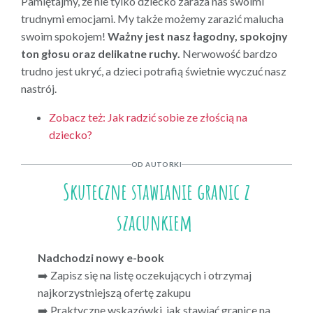
Pamiętajmy, że nie tylko dziecko zaraża nas swoimi
trudnymi emocjami. My także możemy zarazić malucha
swoim spokojem!
Ważny jest nasz łagodny, spokojny
ton głosu oraz delikatne ruchy.
Nerwowość bardzo
trudno jest ukryć, a dzieci potrafią świetnie wyczuć nasz
nastrój.
Zobacz też: Jak radzić sobie ze złością na
dziecko?
OD AUTORKI
Skuteczne stawianie granic z
szacunkiem
Nadchodzi nowy e-book
➡️ Zapisz się na listę oczekujących i otrzymaj
najkorzystniejszą ofertę zakupu
➡️ Praktyczne wskazówki, jak stawiać granice na