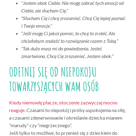
“Jestem obok Ciebie. Nie mogę zabrać tych emocji od
Ciebie, ale słucham Cię.”
“Słucham Cię i chcę zrozumieć. Chcę Cię lepiej poznać
i Twoje emocje.”
“Jeśli mogę Ci jakoś pomóc, to chcę to zrobić. Ale
chciałabym znaleźć to rozwiązanie razem z Tobą.”
“Tak dużo masz mi do powiedzenia. Jesteś
zmartwiona. Chcę Cię zrozumieć. Jestem obok.”
ODETNIJ SIĘ OD NIEPOKOJU
TOWARZYSZĄCYCH WAM OSÓB
Kiedy niemowlę płacze, otoczenie zazwyczaj mocno
reaguje.
Czasami to niepokój i próby uspokojenia na siłę,
a czasami zdenerwowanie i określanie dziecka mianem
“marudy” czy “niegrzecznego”.
Jeśli tylko to możliwe, to przenieś się z dzieckiem do