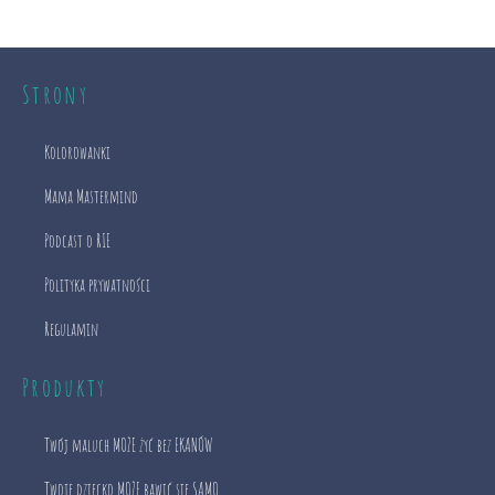
Strony
Kolorowanki
Mama Mastermind
Podcast o RIE
Polityka prywatności
Regulamin
Produkty
Twój maluch MOŻE żyć bez EKANÓW
Twoje dziecko MOŻE bawić się SAMO