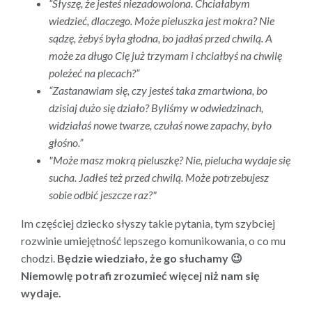
“Słyszę, że jesteś niezadowolona. Chciałabym
wiedzieć, dlaczego. Może pieluszka jest mokra? Nie
sądzę, żebyś była głodna, bo jadłaś przed chwilą. A
może za długo Cię już trzymam i chciałbyś na chwilę
poleżeć na plecach?”
“Zastanawiam się, czy jesteś taka zmartwiona, bo
dzisiaj dużo się działo? Byliśmy w odwiedzinach,
widziałaś nowe twarze, czułaś nowe zapachy, było
głośno.”
"Może masz mokrą pieluszkę? Nie, pielucha wydaje się
sucha. Jadłeś też przed chwilą. Może potrzebujesz
sobie odbić jeszcze raz?"
Im częściej dziecko słyszy takie pytania, tym szybciej
rozwinie umiejętność lepszego komunikowania, o co mu
chodzi.
Będzie wiedziało, że go słuchamy 😉
Niemowlę potrafi zrozumieć więcej niż nam się
wydaje.