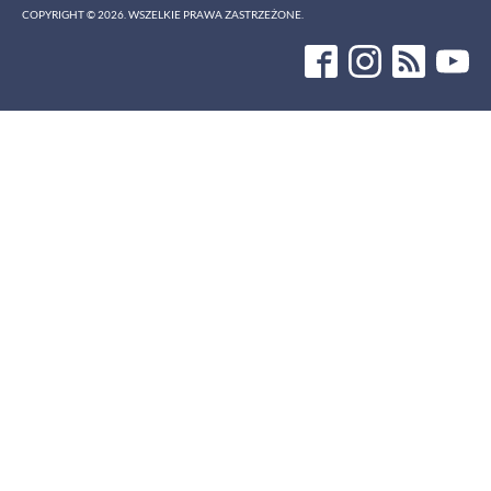
COPYRIGHT ©
2026
. WSZELKIE PRAWA ZASTRZEŻONE.