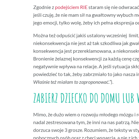
Zgodnie z
podejściem RIE
staram się nie odwracać 
jeśli czuję, że nie mam sił na gwałtowny wybuch m
jego emocji, tylko wolę, żeby ich pełna ekspresja 
Można też odpuścić jakiś ustalony wcześniej limit, 
niekonsekwencja nie jest aż tak szkodliwa jak gwa
konsekwencja jest przereklamowana, a niekonsekwe
Bronienie żelaznej konsekwencji za każdą cenę cz
negatywnie wpływa na relacje. A jeśli sytuacja s
powiedzieć to tak, żeby zabrzmiało to jako nasza i
Właśnie też miałam to zaproponować.”
).
ZABIERZ DZIECKO DO DOMU LUB 
Mimo, że dużo wiem o rozwoju młodego mózgu i 
nadal zestresowana tym, że inni na nas patrzą. Nie
dorzuca swoje 3 grosze. Rozumiem, że teksty w st
pobocznych osób oraz z chęci wsparcia, a nie z ich