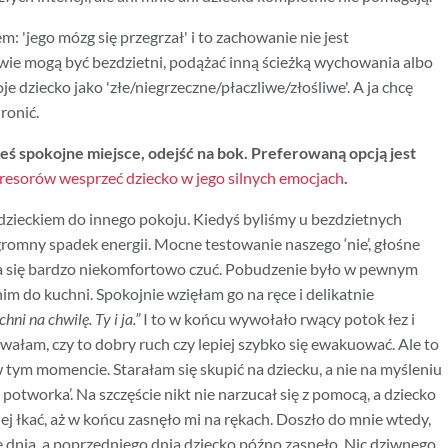
: 'jego mózg się przegrzał' i to zachowanie nie jest
owie mogą być bezdzietni, podążać inną ścieżką wychowania albo
je dziecko jako 'złe/niegrzeczne/płaczliwe/złośliwe'. A ja chcę
hronić.
eś spokojne miejsce, odejść na bok. Preferowaną opcją jest
resorów wesprzeć dziecko w jego silnych emocjach
.
 dzieckiem do innego pokoju. Kiedyś byliśmy u bezdzietnych
ogromny spadek energii. Mocne testowanie naszego ‘nie’, głośne
na się bardzo niekomfortowo czuć. Pobudzenie było w pewnym
m do kuchni. Spokojnie wzięłam go na ręce i delikatnie
i na chwilę. Ty i ja.”
I to w końcu wywołało rwący potok łez i
owałam, czy to dobry ruch czy lepiej szybko się ewakuować. Ale to
w tym momencie. Starałam się skupić na dziecku, a nie na myśleniu
otworka’. Na szczęście nikt nie narzucał się z pomocą, a dziecko
iej łkać, aż w końcu zasnęło mi na rękach. Doszło do mnie wtedy,
dnia, a poprzedniego dnia dziecko późno zasnęło. Nic dziwnego,