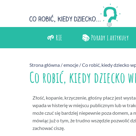
🌱 RIE
📚 Porady i artykuły
Strona główna
/
emocje
/ Co robić, kiedy dziecko w
Co robić, kiedy dziecko 
Złość, kopanie, krzyczenie, głośny płacz jest wys
wpada w histerię w miejscu publicznym lub w trakc
może czuć się bardziej niepewnie poza domem, a my
mówiąc już o tym, że trudno wszędzie pozwolić dzi
zachować ciszę.