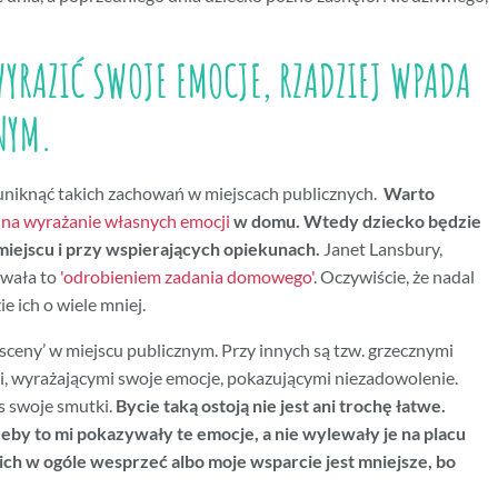
YRAZIĆ SWOJE EMOCJE, RZADZIEJ WPADA
NYM.
uniknąć takich zachowań w miejscach publicznych.
Warto
 na wyrażanie własnych emocji
w domu. Wtedy dziecko będzie
iejscu i przy wspierających opiekunach.
Janet Lansbury,
zwała to
'odrobieniem zadania domowego'
. Oczywiście, że nadal
ie ich o wiele mniej.
ą sceny’ w miejscu publicznym. Przy innych są tzw. grzecznymi
i, wyrażającymi swoje emocje, pokazującymi niezadowolenie.
s swoje smutki.
Bycie taką ostoją nie jest ani trochę łatwe.
żeby to mi pokazywały te emocje, a nie wylewały je na placu
ich w ogóle wesprzeć albo moje wsparcie jest mniejsze, bo