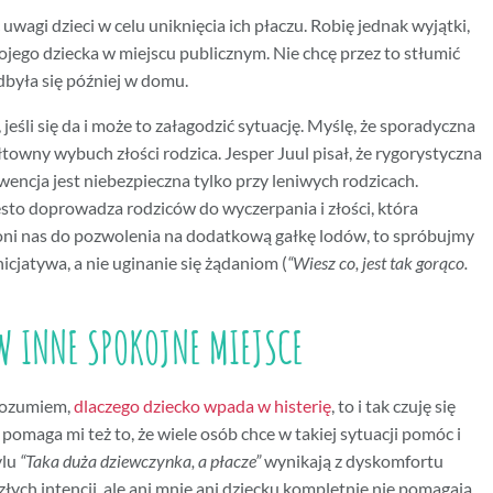
uwagi dzieci w celu uniknięcia ich płaczu. Robię jednak wyjątki,
ojego dziecka w miejscu publicznym. Nie chcę przez to stłumić
odbyła się później w domu.
jeśli się da i może to załagodzić sytuację. Myślę, że sporadyczna
łtowny wybuch złości rodzica. Jesper Juul pisał, że rygorystyczna
ncja jest niebezpieczna tylko przy leniwych rodzicach.
ęsto doprowadza rodziców do wyczerpania i złości, która
kłoni nas do pozwolenia na dodatkową gałkę lodów, to spróbujmy
nicjatywa, a nie uginanie się żądaniom (
“Wiesz co, jest tak gorąco.
W INNE SPOKOJNE MIEJSCE
rozumiem,
dlaczego dziecko wpada w histerię
, to i tak czuję się
 pomaga mi też to, że wiele osób chce w takiej sytuacji pomóc i
ylu
“Taka duża dziewczynka, a płacze”
wynikają z dyskomfortu
 złych intencji, ale ani mnie ani dziecku kompletnie nie pomagają.