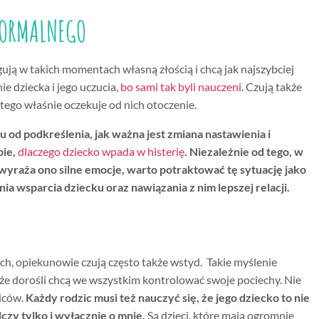
 NORMALNEGO
ują w takich momentach własną złością i chcą jak najszybciej
e dziecka i jego uczucia,
bo sami tak byli nauczeni
. Czują także
 tego właśnie oczekuje od nich otoczenie.
 od podkreślenia, jak ważna jest zmiana nastawienia i
bie,
dlaczego dziecko wpada w histerię
.
Niezależnie od tego, w
wyraża ono silne emocje, warto potraktować tę sytuację jako
ia wsparcia dziecku oraz nawiązania z nim lepszej relacji.
ch, opiekunowie czują często także wstyd. Takie myślenie
że dorośli chcą we wszystkim kontrolować swoje pociechy. Nie
ziców.
Każdy rodzic musi też nauczyć się, że jego dziecko to nie
dczy tylko i wyłącznie o mnie.
Są dzieci, które mają ogromnie