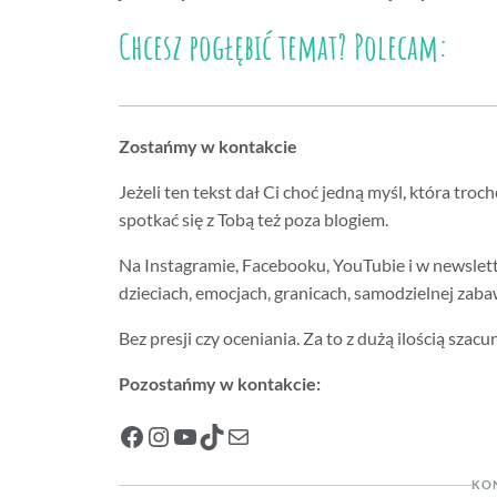
Chcesz pogłębić temat? Polecam:
Zostańmy w kontakcie
Jeżeli ten tekst dał Ci choć jedną myśl, która tro
spotkać się z Tobą też poza blogiem.
Na Instagramie, Facebooku, YouTubie i w newslett
dzieciach, emocjach, granicach, samodzielnej zabaw
Bez presji czy oceniania. Za to z dużą ilością szacu
Pozostańmy w kontakcie:
Facebook
Instagram
YouTube
TikTok
Mail
KO