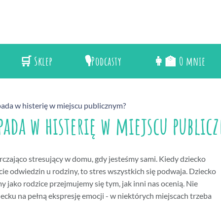
🛒 Sklep
🎙️Podcasty
👩‍🏫 O mnie
pada w histerię w miejscu publicznym?
wpada w histerię w miejscu publi
tarczająco stresujący w domu, gdy jesteśmy sami. Kiedy dziecko
ie odwiedzin u rodziny, to stres wszystkich się podwaja. Dziecko
 jako rodzice przejmujemy się tym, jak inni nas ocenią. Nie
ecku na pełną ekspresję emocji - w niektórych miejscach trzeba