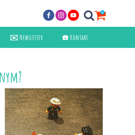
0
✉️ Newsletter
☎️ Kontakt
cznym?