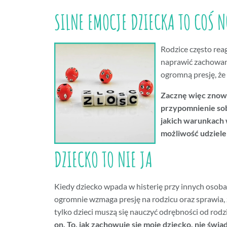
SILNE EMOCJE DZIECKA TO COŚ
Rodzice często reag
naprawić zachowani
ogromną presję, że
Zacznę więc znowu
przypomnienie so
jakich warunkach 
możliwość udzielen
DZIECKO TO NIE JA
Kiedy dziecko wpada w histerię przy innych osoba
ogromnie wzmaga presję na rodzicu oraz sprawia, 
tylko dzieci muszą się nauczyć odrębności od rod
on. To, jak zachowuje się moje dziecko, nie świa