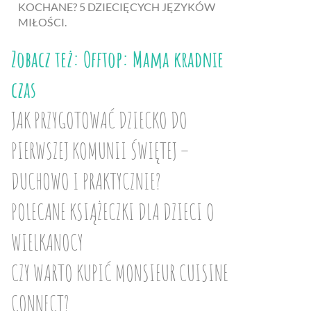
KOCHANE? 5 DZIECIĘCYCH JĘZYKÓW
MIŁOŚCI.
Zobacz też: Offtop: Mama kradnie
czas
JAK PRZYGOTOWAĆ DZIECKO DO
PIERWSZEJ KOMUNII ŚWIĘTEJ –
DUCHOWO I PRAKTYCZNIE?
POLECANE KSIĄŻECZKI DLA DZIECI O
WIELKANOCY
CZY WARTO KUPIĆ MONSIEUR CUISINE
CONNECT?