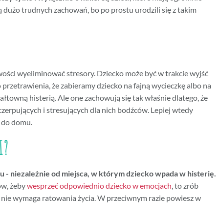
dużo trudnych zachowań, bo po prostu urodzili się z takim
wości wyeliminować stresory. Dziecko może być w trakcie wyjść
 przetrawienia, że zabieramy dziecko na fajną wycieczkę albo na
łtowną histerią. Ale one zachowują się tak właśnie dlatego, że
czerpujących i stresujących dla nich bodźców. Lepiej wtedy
ć do domu.
I?
- niezależnie od miejsca, w którym dziecko wpada w histerię.
bów, żeby
wesprzeć odpowiednio dziecko w emocjach
, to zrób
ja nie wymaga ratowania życia. W przeciwnym razie powiesz w