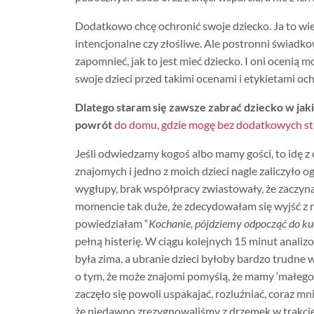
Dodatkowo chcę ochronić swoje dziecko. Ja to wiem
intencjonalne czy złośliwe. Ale postronni świadk
zapomnieć, jak to jest mieć dziecko. I oni ocenią mo
swoje dzieci przed takimi ocenami i etykietami oc
Dlatego staram się zawsze zabrać dziecko w jaki
powrót
do domu, gdzie mogę bez dodatkowych st
Jeśli odwiedzamy kogoś albo mamy gości, to idę z
znajomych i jedno z moich dzieci nagle zaliczyło 
wygłupy, brak współpracy zwiastowały, że zaczy
momencie tak duże, że zdecydowałam się wyjść z ni
powiedziałam “
Kochanie, pójdziemy odpocząć do kuchn
pełną histerię. W ciągu kolejnych 15 minut analiz
była zima, a ubranie dzieci byłoby bardzo trudne 
o tym, że może znajomi pomyślą, że mamy ‘małego p
zaczęło się powoli uspakajać, rozluźniać, coraz mn
że niedawno zrezygnowaliśmy z drzemek w trakcie 