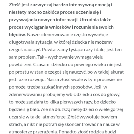
Złość jest zazwyczaj bardzo intensywną emocją i
niestety mocno zakłóca proces uczenia się i
przyswajania nowych informacji. Utrudnia także
proces wyciągania wniosków i rozumienia swoich
błędów.
Nasze zdenerwowanie często wywołuje
długotrwała sytuacja, w której dziecka nie możemy
czegoś nauczyć. Powtarzamy tysiące razy i dalej jest ten
sam problem. Tak - wychowanie wymaga wielu
powtórzeń. Czasami dziecko do pewnego wieku nie jest
po prostu w stanie czegoś się nauczyć, bo w takiej akurat
jest fazie rozwoju. Nasza złość wcale w tym procesie nie
pomoże, trzeba szukać innych sposobów. Jeśli w
zdenerwowaniu próbujemy wbić dziecku coś do głowy,
to może zadziała to kilka pierwszych razy, bo dziecko
będzie się bało. Ale na dłuższą metę dzieci o wiele gorzej
uczą się w takiej atmosferze. Złość wywołuje bowiem
strach, a nikt nie potrafi się skoncentrować na nauce w
atmosferze przerażenia. Ponadto złość rodzica budzi