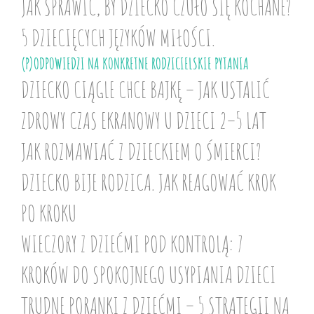
JAK SPRAWIĆ, BY DZIECKO CZUŁO SIĘ KOCHANE?
5 DZIECIĘCYCH JĘZYKÓW MIŁOŚCI.
(P)ODPOWIEDZI NA KONKRETNE RODZICIELSKIE PYTANIA
DZIECKO CIĄGLE CHCE BAJKĘ – JAK USTALIĆ
ZDROWY CZAS EKRANOWY U DZIECI 2–5 LAT
JAK ROZMAWIAĆ Z DZIECKIEM O ŚMIERCI?
DZIECKO BIJE RODZICA. JAK REAGOWAĆ KROK
PO KROKU
WIECZORY Z DZIEĆMI POD KONTROLĄ: 7
KROKÓW DO SPOKOJNEGO USYPIANIA DZIECI
TRUDNE PORANKI Z DZIEĆMI – 5 STRATEGII NA