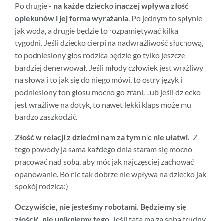
Po drugie -
na każde dziecko inaczej wpływa złość
opiekunów i jej forma wyrażania
. Po jednym to spłynie
jak woda, a drugie będzie to rozpamiętywać kilka
tygodni. Jeśli dziecko cierpi na nadwrażliwość słuchową,
to podniesiony głos rodzica będzie go tylko jeszcze
bardziej denerwował. Jeśli młody człowiek jest wrażliwy
na słowa i to jak się do niego mówi, to ostry język i
podniesiony ton głosu mocno go zrani. Lub jeśli dziecko
jest wrażliwe na dotyk, to nawet lekki klaps może mu
bardzo zaszkodzić.
Złość w relacji z dziećmi nam za tym nic nie ułatwi.
Z
tego powody ja sama każdego
dnia staram się mocno
pracować nad sobą, aby móc jak najczęściej zachować
opanowanie. Bo nic tak dobrze nie wpływa na dziecko jak
spokój rodzica:)
Oczywiście, nie jesteśmy robotami. Będziemy się
złościć, nie unikniemy tego.
Jeśli tata ma za sobą trudny