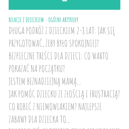
RELACJE Z DZIECKIEM - OGÓLNE ARTYKUŁY
DŁUGA PODRÓŻ Z DZIECKIEM 2-8 LAT: JAK SIĘ
PRZYGOTOWAĆ, ŻEBY BYŁO SPOKOJNIEJ?
BEZPIECZNE TREŚCI DLA DZIECI: CO WARTO
POKAZAĆ NA POCZĄTKU?
JESTEM BEZNADZIEJNĄ MAMĄ…
JAK POMÓC DZIECKU ZE ZŁOŚCIĄ I FRUSTRACJĄ?
CO ROBIĆ Z NIEMOWLAKIEM? NAJLEPSZE
ZABAWY DLA DZIECKA TO...