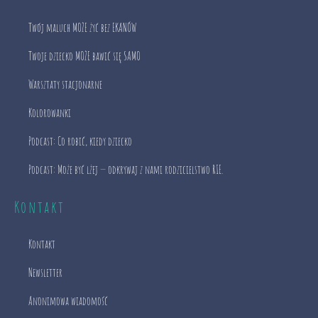
Twój maluch MOŻE żyć bez EKANÓW
Twoje dziecko MOŻE bawić się SAMO
Warsztaty stacjonarne
Kolorowanki
Podcast: Co robić, kiedy dziecko
Podcast: Może być lżej — odkrywaj z nami rodzicielstwo RIE.
Kontakt
Kontakt
Newsletter
Anonimowa wiadomość