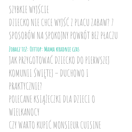
SZYBKIE WYJŚCIE
DZIECKO NIE CHCE WYJŚĆ Z PLACU ZABAW? 7
SPOSOBÓW NA SPOKOJNY POWRÓT BEZ PŁACZU
Zobacz też: Offtop: Mama kradnie czas
JAK PRZYGOTOWAĆ DZIECKO DO PIERWSZEJ
KOMUNII ŚWIĘTEJ – DUCHOWO I
PRAKTYCZNIE?
POLECANE KSIĄŻECZKI DLA DZIECI O
WIELKANOCY
CZY WARTO KUPIĆ MONSIEUR CUISINE