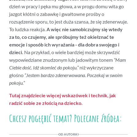
dzień w pracy i pęka mu głowa, a w progu domu wita go
jazgot kłótni o zabawkę i gwałtowne prośby o
rozsądzenie sporu, to jest duża szansa, że się zdenerwuje.
To ludzka reakcja.
A więc nie samobiczujmy się wtedy
za to, co czujemy, ale spróbujmy też okiełznać te
emocje i sposób ich wyrażania - dla dobra swojego i
dzieci.
Na przykład, o wiele bardziej może skrzywdzić
wypowiedziane znudzonym lub jadowitym tonem
“Mam
Ciebie dość. Idź skomleć do pokoju.”
niż wykrzyczane
głośno
“Jestem bardzo zdenerwowana. Poczekaj w swoim
pokoju.”
Tutaj znajdziecie więcej wskazówek i technik, jak
radzić sobie ze złością na dziecko.
Chcesz pogłębić temat? Polecane źródła:
OD AUTORKI