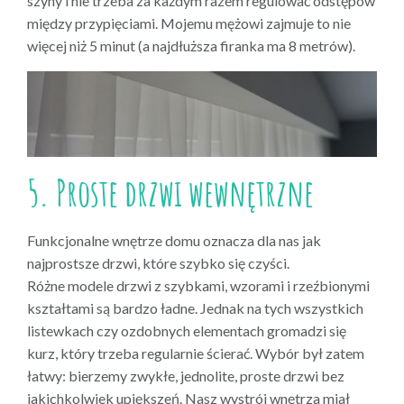
szyny i nie trzeba za każdym razem regulować odstępów
między przypięciami. Mojemu mężowi zajmuje to nie
więcej niż 5 minut (a najdłuższa firanka ma 8 metrów).
5. Proste drzwi wewnętrzne
Funkcjonalne wnętrze domu oznacza dla nas jak
najprostsze drzwi, które szybko się czyści.
Różne modele drzwi z szybkami, wzorami i rzeźbionymi
kształtami są bardzo ładne. Jednak na tych wszystkich
listewkach czy ozdobnych elementach gromadzi się
kurz, który trzeba regularnie ścierać. Wybór był zatem
łatwy: bierzemy zwykłe, jednolite, proste drzwi bez
jakichkolwiek upiększeń. Nasz wystrój wnętrza miał