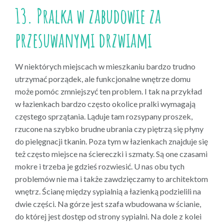
13. Pralka w zabudowie za
przesuwanymi drzwiami
W niektórych miejscach w mieszkaniu bardzo trudno
utrzymać porządek, ale funkcjonalne wnętrze domu
może pomóc zmniejszyć ten problem. I tak na przykład
w łazienkach bardzo często okolice pralki wymagają
częstego sprzątania. Ląduje tam rozsypany proszek,
rzucone na szybko brudne ubrania czy piętrzą się płyny
do pielęgnacji tkanin. Poza tym w łazienkach znajduje się
też często miejsce na ściereczki i szmaty. Są one czasami
mokre i trzeba je gdzieś rozwiesić. U nas obu tych
problemów nie ma i także zawdzięczamy to architektom
wnętrz. Ścianę między sypialnią a łazienką podzielili na
dwie części. Na górze jest szafa wbudowana w ścianie,
do której jest dostęp od strony sypialni. Na dole z kolei