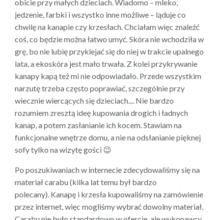
obicie przy małych dzieciach. Wiadomo – mleko,
jedzenie, farbki i wszystko inne możliwe – ląduje co
chwilę na kanapie czy krzesłach. Chciałam więc znaleźć
coś, co będzie można łatwo umyć. Skóra nie wchodziła w
grę, bo nie lubię przyklejać się do niej w trakcie upalnego
lata, a ekoskóra jest mało trwała. Z kolei przykrywanie
kanapy kapą też mi nie odpowiadało. Przede wszystkim
narzutę trzeba często poprawiać, szczególnie przy
wiecznie wiercących się dzieciach.... Nie bardzo
rozumiem zresztą ideę kupowania drogich i ładnych
kanap, a potem zasłanianie ich kocem. Stawiam na
funkcjonalne wnętrze domu, a nie na odsłanianie pięknej
sofy tylko na wizytę gości 😉
Po
poszukiwaniach w internecie zdecydowaliśmy się na
materiał carabu (kilka lat temu był bardzo
polecany). Kanapę i krzesła kupowaliśmy na zamówienie
przez internet, więc mogliśmy wybrać dowolny materiał.
Carabu nie było standardowo w ofercie, ale wykonawcy