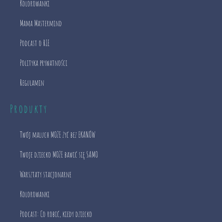
Kolorowanki
Mama Mastermind
Podcast o RIE
Polityka prywatności
Regulamin
Produkty
Twój maluch MOŻE żyć bez EKANÓW
Twoje dziecko MOŻE bawić się SAMO
Warsztaty stacjonarne
Kolorowanki
Podcast: Co robić, kiedy dziecko