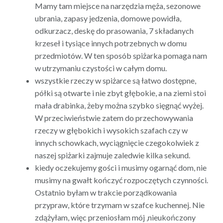
Mamy tam miejsce na narzędzia męża, sezonowe
ubrania, zapasy jedzenia, domowe powidła,
odkurzacz, deskę do prasowania, 7 składanych
krzeseł i tysiące innych potrzebnych w domu
przedmiotów. W ten sposób spiżarka pomaga nam
w utrzymaniu czystości w całym domu.
wszystkie rzeczy w spiżarce są łatwo dostępne,
półki są otwarte i nie zbyt głębokie, a na ziemi stoi
mała drabinka, żeby można szybko sięgnąć wyżej.
W przeciwieństwie zatem do przechowywania
rzeczy w głębokich i wysokich szafach czy w
innych schowkach, wyciągnięcie czegokolwiek z
naszej spiżarki zajmuje zaledwie kilka sekund.
kiedy oczekujemy gości i musimy ogarnąć dom, nie
musimy na gwałt kończyć rozpoczętych czynności.
Ostatnio byłam w trakcie porządkowania
przypraw, które trzymam w szafce kuchennej. Nie
zdążyłam, więc przeniosłam mój ‚nieukończony