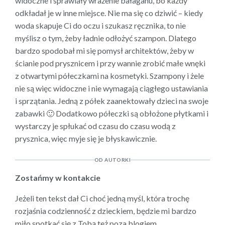
widoczne i sprawiały wrażenie bałaganu, bo każdy
odkładał je w inne miejsce. Nie ma się co dziwić – kiedy
woda skapuje Ci do oczu i szukasz ręcznika, to nie
myślisz o tym, żeby ładnie odłożyć szampon. Dlatego
bardzo spodobał mi się pomysł architektów, żeby w
ścianie pod prysznicem i przy wannie zrobić małe wnęki
z otwartymi półeczkami na kosmetyki. Szampony i żele
nie są więc widoczne i nie wymagają ciągłego ustawiania
i sprzątania. Jedną z półek zaanektowały dzieci na swoje
zabawki 🙂 Dodatkowo półeczki są obłożone płytkami i
wystarczy je spłukać od czasu do czasu wodą z
prysznica, więc myje się je błyskawicznie.
OD AUTORKI
Zostańmy w kontakcie
Jeżeli ten tekst dał Ci choć jedną myśl, która trochę
rozjaśnia codzienność z dzieckiem, będzie mi bardzo
miło spotkać się z Tobą też poza blogiem.