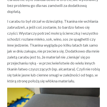
bez problemu go dla nas zamówili za dodatkową
dopłatą.
I carabu to był strzał w dziesiątkę. Tkanina nie wchłania
zabrudzeń, a jeśli coś zostanie, to bardzo łatwo się
czyści. Wystarczy potrzeć mokrą ściereczką i wszystko
schodzi: rozlane mleko, sok, wino, sos ze spaghetti czy
inne jedzenie. Tkanina wygląda po kilku latach tak samo
jak w dniu zakupu, nie przeciera się. Dodatkowo dla mnie
zaletą carabu jest to, że materiał nie ‚cieniuje’ się po
przejechaniu ręką - w przeciwieństwie do wielu innych
tkanin łatwo czyszczących (np. alcantara). Czyli nie robią
się takie jasne lub ciemne smugi w zależności od tego, w
którą stronę położą się włókna materiału.