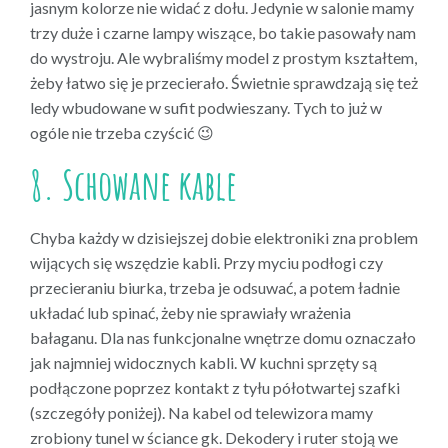
jasnym kolorze nie widać z dołu. Jedynie w salonie mamy
trzy duże i czarne lampy wiszące, bo takie pasowały nam
do wystroju. Ale wybraliśmy model z prostym kształtem,
żeby łatwo się je przecierało. Świetnie sprawdzają się też
ledy wbudowane w sufit podwieszany. Tych to już w
ogóle nie trzeba czyścić 😉
8. Schowane kable
Chyba każdy w dzisiejszej dobie elektroniki zna problem
wijących się wszędzie kabli. Przy myciu podłogi czy
przecieraniu biurka, trzeba je odsuwać, a potem ładnie
układać lub spinać, żeby nie sprawiały wrażenia
bałaganu. Dla nas funkcjonalne wnętrze domu oznaczało
jak najmniej widocznych kabli. W kuchni sprzęty są
podłączone poprzez kontakt z tyłu półotwartej szafki
(szczegóły poniżej). Na kabel od telewizora mamy
zrobiony tunel w ściance gk. Dekodery i ruter stoją we