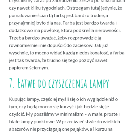
czyściliśmy zaraz po zabrudzeniu. Zeszło po kilku dniach
czy nawet kilku tygodniach. Ostrzegam tutaj jedynie, że
pomalowanie ścian tą farbą jest bardzo trudne, a
przynajmniej było dla nas. Farba jest bardzo twarda i
dodatkowo ma powłokę, która podkreśla nierówności.
Trzeba bardzo uważać, żeby rozprowadzić ją
równomiernie i nie dopuścić do zacieków. Jak już
wyschnie, to mocno widać każdą niedoskonałość, a farba
jest tak twarda, że trudno się tego pozbyć nawet
papierem ściernym.
7. Łatwe do czyszczenia lampy
Kupując lampy, częściej myśli się o ich wyglądzie niż o
tym, czy będą mocno się kurzyć i jak będzie się je
czyścić. My poszliśmy w minimalizm – w małe, proste i
białe lampy punktowe. W przeciwieństwie do wielkich
abażurów nie przyciągają one pająków, a i kurzu na