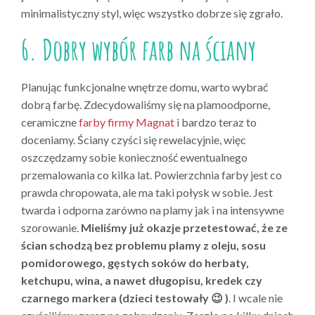
minimalistyczny styl, więc wszystko dobrze się zgrało.
6. Dobry wybór farb na ściany
Planując funkcjonalne wnętrze domu, warto wybrać
dobrą farbę. Zdecydowaliśmy się na plamoodporne,
ceramiczne
farby firmy Magnat
i bardzo teraz to
doceniamy. Ściany czyści się rewelacyjnie, więc
oszczędzamy sobie konieczność ewentualnego
przemalowania co kilka lat. Powierzchnia farby jest co
prawda chropowata, ale ma taki połysk w sobie. Jest
twarda i odporna zarówno na plamy jak i na intensywne
szorowanie.
Mieliśmy już okazje przetestować, że ze
ścian schodzą bez problemu plamy z oleju, sosu
pomidorowego, gęstych soków do herbaty,
ketchupu, wina, a nawet długopisu, kredek czy
czarnego markera (dzieci testowały 😉 )
. I wcale nie