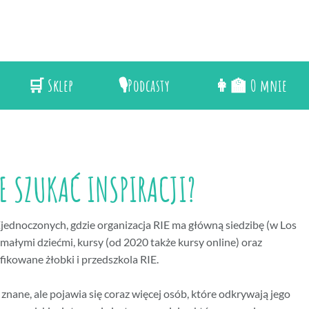
🛒 Sklep
🎙️Podcasty
👩‍🏫 O mnie
E SZUKAĆ INSPIRACJI?
Zjednoczonych, gdzie organizacja RIE ma główną siedzibę (w Los
 małymi dziećmi, kursy (od 2020 także kursy online) oraz
fikowane żłobki i przedszkola RIE.
 znane, ale pojawia się coraz więcej osób, które odkrywają jego