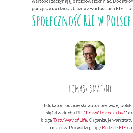
wartość i zaczynają je rozpowszechniać. Dodatkow
podejście do dzieci zbieżne z wartościami RIE — pe
Społeczność RIE w Polsce
TOMASZ SMACZNY
Edukator rodzicielski, autor pierwszej polski
książki w duchu RIE "
Pozwól dziecku być
" or
bloga
Tasty Way of Life
. Organizuje warsztaty
rodziców. Prowadzi grupę
Rodzice RIE
na