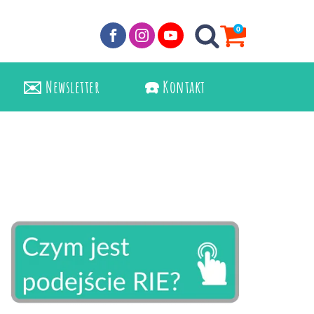
0
✉️ Newsletter
☎️ Kontakt