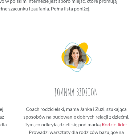
o w polskim internecie jest sporo miejsc, które promują
łne szacunku i zaufania. Pełna lista poniżej.
JOANNA BZDZION
ej
Coach rodzicielski, mama Janka i Zuzi, szukająca
az
sposobów na budowanie dobrych relacji z dziećmi.
 dla
Tym, co odkryła, dzieli się pod marką
Rodzic-lider
.
Prowadzi warsztaty dla rodziców bazujące na