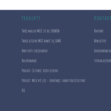
Produkty
Kontak
Twój maluch MOŻE żyć bez EKANÓW
Kontakt
Twoje dziecko MOŻE bawić się SAMO
Newsletter
Warsztaty stacjonarne
Anonimowa w
Kolorowanki
Strona autork
Podcast: Co robić, kiedy dziecko
Podcast: Może być lżej — odkrywaj z nami rodzicielstwo
RIE.