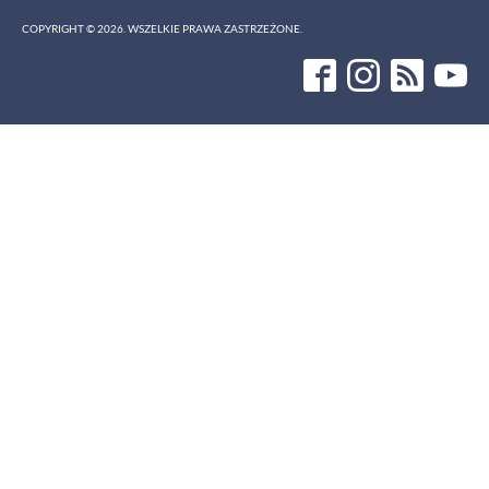
COPYRIGHT ©
2026
. WSZELKIE PRAWA ZASTRZEŻONE.