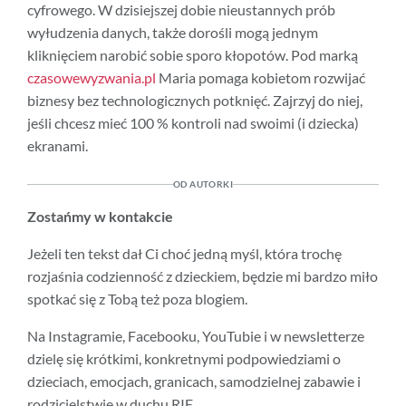
cyfrowego. W dzisiejszej dobie nieustannych prób
wyłudzenia danych, także dorośli mogą jednym
kliknięciem narobić sobie sporo kłopotów. Pod marką
czasowewyzwania.pl
Maria pomaga kobietom rozwijać
biznesy bez technologicznych potknięć. Zajrzyj do niej,
jeśli chcesz mieć 100 % kontroli nad swoimi (i dziecka)
ekranami.
OD AUTORKI
Zostańmy w kontakcie
Jeżeli ten tekst dał Ci choć jedną myśl, która trochę
rozjaśnia codzienność z dzieckiem, będzie mi bardzo miło
spotkać się z Tobą też poza blogiem.
Na Instagramie, Facebooku, YouTubie i w newsletterze
dzielę się krótkimi, konkretnymi podpowiedziami o
dzieciach, emocjach, granicach, samodzielnej zabawie i
rodzicielstwie w duchu RIE.